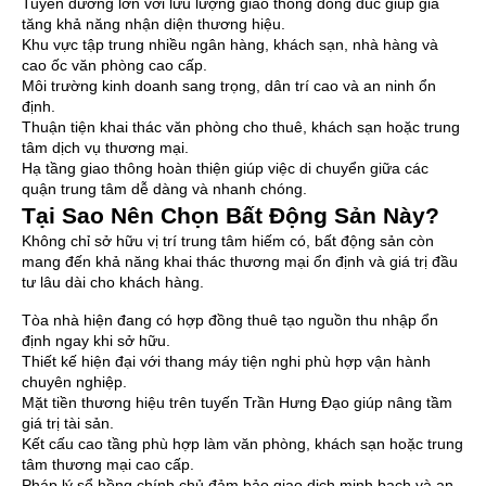
Tuyến đường lớn với lưu lượng giao thông đông đúc giúp gia
tăng khả năng nhận diện thương hiệu.
Khu vực tập trung nhiều ngân hàng, khách sạn, nhà hàng và
cao ốc văn phòng cao cấp.
Môi trường kinh doanh sang trọng, dân trí cao và an ninh ổn
định.
Thuận tiện khai thác văn phòng cho thuê, khách sạn hoặc trung
tâm dịch vụ thương mại.
Hạ tầng giao thông hoàn thiện giúp việc di chuyển giữa các
quận trung tâm dễ dàng và nhanh chóng.
Tại Sao Nên Chọn Bất Động Sản Này?
Không chỉ sở hữu vị trí trung tâm hiếm có, bất động sản còn
mang đến khả năng khai thác thương mại ổn định và giá trị đầu
tư lâu dài cho khách hàng.
Tòa nhà hiện đang có hợp đồng thuê tạo nguồn thu nhập ổn
định ngay khi sở hữu.
Thiết kế hiện đại với thang máy tiện nghi phù hợp vận hành
chuyên nghiệp.
Mặt tiền thương hiệu trên tuyến Trần Hưng Đạo giúp nâng tầm
giá trị tài sản.
Kết cấu cao tầng phù hợp làm văn phòng, khách sạn hoặc trung
tâm thương mại cao cấp.
Pháp lý sổ hồng chính chủ đảm bảo giao dịch minh bạch và an