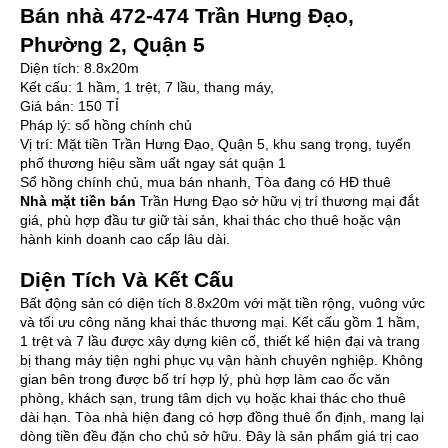
Bán nhà 472-474 Trần Hưng Đạo,
Phường 2, Quận 5
Diện tích: 8.8x20m
Kết cấu: 1 hầm, 1 trệt, 7 lầu, thang máy,
Giá bán: 150 TỈ
Pháp lý: sổ hồng chính chủ
V
ị trí: Mặt tiền Trần Hưng Đạo, Quận 5, khu sang trọng, tuyến
phố thương hiệu sầm uất ngay sát quận 1
Sổ hồng chính chủ, mua bán nhanh, Tòa đang có HĐ thuê
Nhà mặt tiền bán
Trần Hưng Đạo sở hữu vị trí thương mại đắt
giá, phù hợp đầu tư giữ tài sản, khai thác cho thuê hoặc vận
hành kinh doanh cao cấp lâu dài.
Diện Tích Và Kết Cấu
Bất động sản có diện tích 8.8x20m với mặt tiền rộng, vuông vức
và tối ưu công năng khai thác thương mại. Kết cấu gồm 1 hầm,
1 trệt và 7 lầu được xây dựng kiên cố, thiết kế hiện đại và trang
bị thang máy tiện nghi phục vụ vận hành chuyên nghiệp. Không
gian bên trong được bố trí hợp lý, phù hợp làm cao ốc văn
phòng, khách sạn, trung tâm dịch vụ hoặc khai thác cho thuê
dài hạn. Tòa nhà hiện đang có hợp đồng thuê ổn định, mang lại
dòng tiền đều đặn cho chủ sở hữu. Đây là sản phẩm giá trị cao