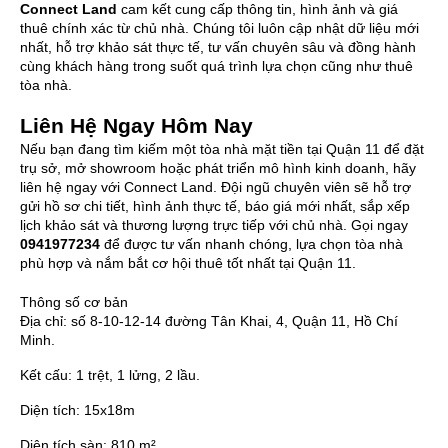
Connect Land
cam kết cung cấp thông tin, hình ảnh và giá
thuê chính xác từ chủ nhà. Chúng tôi luôn cập nhật dữ liệu mới
nhất, hỗ trợ khảo sát thực tế, tư vấn chuyên sâu và đồng hành
cùng khách hàng trong suốt quá trình lựa chọn cũng như thuê
tòa nhà.
Liên Hệ Ngay Hôm Nay
Nếu bạn đang tìm kiếm một tòa nhà mặt tiền tại Quận 11 để đặt
trụ sở, mở showroom hoặc phát triển mô hình kinh doanh, hãy
liên hệ ngay với Connect Land. Đội ngũ chuyên viên sẽ hỗ trợ
gửi hồ sơ chi tiết, hình ảnh thực tế, báo giá mới nhất, sắp xếp
lịch khảo sát và thương lượng trực tiếp với chủ nhà. Gọi ngay
0941977234
để được tư vấn nhanh chóng, lựa chọn tòa nhà
phù hợp và nắm bắt cơ hội thuê tốt nhất tại Quận 11.
Thông số cơ bản
Địa chỉ:
số 8-10-12-14 đường Tân Khai, 4, Quận 11, Hồ Chí
Minh.
Kết cấu:
1 trệt, 1 lửng, 2 lầu.
Diện tích:
15x18m
Diện tích sàn:
810 m²