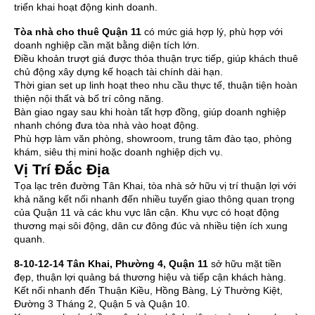
triển khai hoạt động kinh doanh.
Tòa nhà cho thuê Quận 11
có mức giá hợp lý, phù hợp với
doanh nghiệp cần mặt bằng diện tích lớn.
Điều khoản trượt giá được thỏa thuận trực tiếp, giúp khách thuê
chủ động xây dựng kế hoạch tài chính dài hạn.
Thời gian set up linh hoạt theo nhu cầu thực tế, thuận tiện hoàn
thiện nội thất và bố trí công năng.
Bàn giao ngay sau khi hoàn tất hợp đồng, giúp doanh nghiệp
nhanh chóng đưa tòa nhà vào hoạt động.
Phù hợp làm văn phòng, showroom, trung tâm đào tạo, phòng
khám, siêu thị mini hoặc doanh nghiệp dịch vụ.
Vị Trí Đắc Địa
Tọa lạc trên đường Tân Khai, tòa nhà sở hữu vị trí thuận lợi với
khả năng kết nối nhanh đến nhiều tuyến giao thông quan trọng
của Quận 11 và các khu vực lân cận. Khu vực có hoạt động
thương mại sôi động, dân cư đông đúc và nhiều tiện ích xung
quanh.
8-10-12-14 Tân Khai, Phường 4, Quận 11
sở hữu mặt tiền
đẹp, thuận lợi quảng bá thương hiệu và tiếp cận khách hàng.
Kết nối nhanh đến Thuận Kiều, Hồng Bàng, Lý Thường Kiệt,
Đường 3 Tháng 2, Quận 5 và Quận 10.