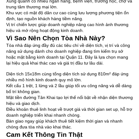
Xung quanh có nhiều ngân hàng, bệnh viện, trường học, chợ và
trung tâm thương mại lớn.
Khu vực có mật độ dân cư cao cùng lưu lượng phương tiện ổn
định, tạo nguồn khách hàng tiềm năng.
Vị trí chiến lược giúp doanh nghiệp nâng cao hình ảnh thương
hiệu và mở rộng hoạt động kinh doanh.
Vì Sao Nên Chọn Tòa Nhà Này?
Tòa nhà đáp ứng đầy đủ các tiêu chí về diện tích, vị trí và công
năng sử dụng dành cho doanh nghiệp đang tìm kiếm trụ sở
hoặc mặt bằng kinh doanh tại Quận 11. Đây là lựa chọn mang
lại hiệu quả khai thác cao và giá trị đầu tư lâu dài.
Diện tích 15x18m cùng tổng diện tích sử dụng 810m² đáp ứng
nhiều mô hình kinh doanh quy mô lớn.
Kết cấu 1 trệt, 1 lửng và 2 lầu giúp tối ưu công năng và dễ dàng
bố trí không gian.
Mặt tiền đường Tân Khai tạo lợi thế nổi bật về nhận diện thương
hiệu và giao dịch.
Điều khoản thuê linh hoạt về trượt giá và thời gian set up, hỗ trợ
doanh nghiệp triển khai nhanh chóng.
Bàn giao ngay giúp khách thuê tiết kiệm thời gian và nhanh
chóng đưa tòa nhà vào khai thác.
Cam Kết Thông Tin Thật