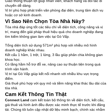
Giao thông thuận lợi giúp nhân viên, khách hàng và đối tác di
chuyển dễ dàng.
Vị trí phù hợp phát triển văn phòng đại diện, trung tâm dịch vụ
hoặc cơ sở kinh doanh.
Vì Sao Nên Chọn Tòa Nhà Này?
Tòa nhà đáp ứng tốt các tiêu chí về diện tích, công năng và vị
trí, mang đến giải pháp thuê hiệu quả cho doanh nghiệp đang
tìm kiếm không gian làm việc tại Gò Vấp.
Tổng diện tích sử dụng 571m² phù hợp với nhiều mô hình
doanh nghiệp khác nhau.
Kết cấu 1 hầm, 1 trệt, 1 lửng, 3 lầu giúp phân chia không gian
khoa học.
Có tầng hầm hỗ trợ đỗ xe, nâng cao sự thuận tiện trong quá
trình vận hành.
Vị trí tại Gò Vấp giúp kết nối nhanh với nhiều khu vực trọng
điểm.
Giá thuê phù hợp với quy mô và tiềm năng khai thác lâu dài của
tòa nhà.
Cam Kết Thông Tin Thật
Connect Land
cam kết toàn bộ thông tin về diện tích, kết cấu,
giá thuê và hình ảnh đều được xác minh thực tế trước khi đăng
tải. Chúng tôi luôn cập nhật dữ liệu minh bạch, chính xác nhằm