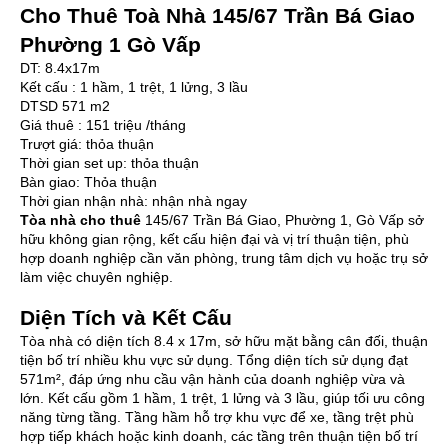
Cho Thuê Toà Nhà 145/67 Trần Bá Giao
Phường 1 Gò Vấp
DT: 8.4x17m
Kết cấu : 1 hầm, 1 trệt, 1 lửng, 3 lầu
DTSD 571 m2
Giá thuê : 151 triệu /tháng
Trượt giá: thỏa thuận
Thời gian set up: thỏa thuận
Bàn giao: Thỏa thuận
Thời gian nhận nhà: nhận nhà ngay
Tòa nhà cho thuê
145/67 Trần Bá Giao, Phường 1, Gò Vấp sở
hữu không gian rộng, kết cấu hiện đại và vị trí thuận tiện, phù
hợp doanh nghiệp cần văn phòng, trung tâm dịch vụ hoặc trụ sở
làm việc chuyên nghiệp.
Diện Tích và Kết Cấu
Tòa nhà có diện tích 8.4 x 17m, sở hữu mặt bằng cân đối, thuận
tiện bố trí nhiều khu vực sử dụng. Tổng diện tích sử dụng đạt
571m², đáp ứng nhu cầu vận hành của doanh nghiệp vừa và
lớn. Kết cấu gồm 1 hầm, 1 trệt, 1 lửng và 3 lầu, giúp tối ưu công
năng từng tầng. Tầng hầm hỗ trợ khu vực để xe, tầng trệt phù
hợp tiếp khách hoặc kinh doanh, các tầng trên thuận tiện bố trí