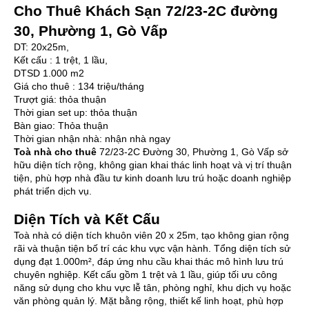
Cho Thuê Khách Sạn 72/23-2C đường
30, Phường 1, Gò Vấp
DT: 20x25m,
Kết cấu : 1 trệt, 1 lầu,
DTSD 1.000 m2
Giá cho thuê : 134 triệu/tháng
Trượt giá: thỏa thuận
Thời gian set up: thỏa thuận
Bàn giao: Thỏa thuận
Thời gian nhận nhà: nhận nhà ngay
Toà nhà cho thuê
72/23-2C Đường 30, Phường 1, Gò Vấp sở
hữu diện tích rộng, không gian khai thác linh hoạt và vị trí thuận
tiện, phù hợp nhà đầu tư kinh doanh lưu trú hoặc doanh nghiệp
phát triển dịch vụ.
Diện Tích và Kết Cấu
Toà nhà có diện tích khuôn viên 20 x 25m, tạo không gian rộng
rãi và thuận tiện bố trí các khu vực vận hành. Tổng diện tích sử
dụng đạt 1.000m², đáp ứng nhu cầu khai thác mô hình lưu trú
chuyên nghiệp. Kết cấu gồm 1 trệt và 1 lầu, giúp tối ưu công
năng sử dụng cho khu vực lễ tân, phòng nghỉ, khu dịch vụ hoặc
văn phòng quản lý. Mặt bằng rộng, thiết kế linh hoạt, phù hợp