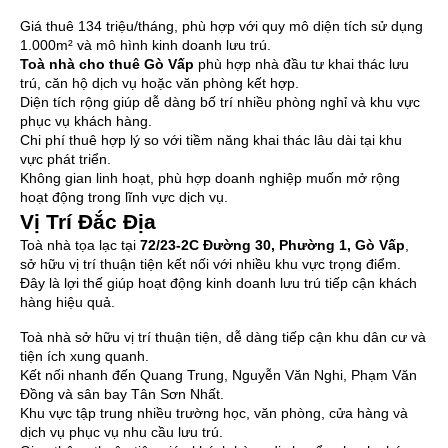
Giá thuê 134 triệu/tháng, phù hợp với quy mô diện tích sử dụng
1.000m² và mô hình kinh doanh lưu trú.
Toà nhà cho thuê Gò Vấp
phù hợp nhà đầu tư khai thác lưu
trú, căn hộ dịch vụ hoặc văn phòng kết hợp.
Diện tích rộng giúp dễ dàng bố trí nhiều phòng nghỉ và khu vực
phục vụ khách hàng.
Chi phí thuê hợp lý so với tiềm năng khai thác lâu dài tại khu
vực phát triển.
Không gian linh hoạt, phù hợp doanh nghiệp muốn mở rộng
hoạt động trong lĩnh vực dịch vụ.
Vị Trí Đắc Địa
Toà nhà tọa lạc tại
72/23-2C Đường 30, Phường 1, Gò Vấp
,
sở hữu vị trí thuận tiện kết nối với nhiều khu vực trọng điểm.
Đây là lợi thế giúp hoạt động kinh doanh lưu trú tiếp cận khách
hàng hiệu quả.
Toà nhà sở hữu vị trí thuận tiện, dễ dàng tiếp cận khu dân cư và
tiện ích xung quanh.
Kết nối nhanh đến Quang Trung, Nguyễn Văn Nghi, Phạm Văn
Đồng và sân bay Tân Sơn Nhất.
Khu vực tập trung nhiều trường học, văn phòng, cửa hàng và
dịch vụ phục vụ nhu cầu lưu trú.