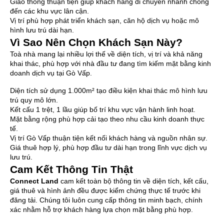
Giao thông thuận tiện giúp khách hàng di chuyển nhanh chóng
đến các khu vực lân cận.
Vị trí phù hợp phát triển khách sạn, căn hộ dịch vụ hoặc mô
hình lưu trú dài hạn.
Vì Sao Nên Chọn Khách Sạn Này?
Toà nhà mang lại nhiều lợi thế về diện tích, vị trí và khả năng
khai thác, phù hợp với nhà đầu tư đang tìm kiếm mặt bằng kinh
doanh dịch vụ tại Gò Vấp.
Diện tích sử dụng 1.000m² tạo điều kiện khai thác mô hình lưu
trú quy mô lớn.
Kết cấu 1 trệt, 1 lầu giúp bố trí khu vực vận hành linh hoạt.
Mặt bằng rộng phù hợp cải tạo theo nhu cầu kinh doanh thực
tế.
Vị trí Gò Vấp thuận tiện kết nối khách hàng và nguồn nhân sự.
Giá thuê hợp lý, phù hợp đầu tư dài hạn trong lĩnh vực dịch vụ
lưu trú.
Cam Kết Thông Tin Thật
Connect Land
cam kết toàn bộ thông tin về diện tích, kết cấu,
giá thuê và hình ảnh đều được kiểm chứng thực tế trước khi
đăng tải. Chúng tôi luôn cung cấp thông tin minh bạch, chính
xác nhằm hỗ trợ khách hàng lựa chọn mặt bằng phù hợp.