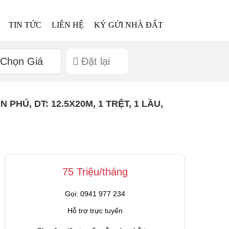
TIN TỨC
LIÊN HỆ
KÝ GỬI NHÀ ĐẤT
Chọn Giá
Đặt lại
HÚ, DT: 12.5X20M, 1 TRỆT, 1 LẦU,
75 Triệu/tháng
Gọi: 0941 977 234
Hỗ trợ trực tuyến