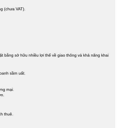
ng (chưa VAT).
t bằng sở hữu nhiều lợi thế về giao thông và khả năng khai
oanh sầm uất.
ơng mại.
ớn.
h thuê.