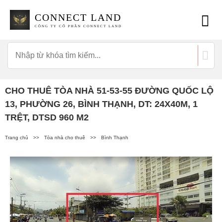
CONNECT LAND
CÔNG TY CỔ PHẦN CONNECT LAND
CHO THUÊ TÒA NHÀ 51-53-55 ĐƯỜNG QUỐC LỘ
13, PHƯỜNG 26, BÌNH THẠNH, DT: 24X40M, 1
TRỆT, DTSD 960 M2
Trang chủ
>>
Tòa nhà cho thuê
>>
Bình Thạnh