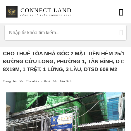
CONNECT LAND
CÔNG TY CỔ PHẦN CONNECT LAND
CHO THUÊ TÒA NHÀ GÓC 2 MẶT TIỀN HẺM 25/1
ĐƯỜNG CỬU LONG, PHƯỜNG 1, TÂN BÌNH, DT:
8X19M, 1 TRỆT, 1 LỬNG, 3 LẦU, DTSD 608 M2
Trang chủ
>>
Tòa nhà cho thuê
>>
Tân Bình