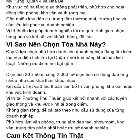
Mỹ Hưng, Quận 4 và Nhà Bè.
Khu vực có hạ tầng giao thông phát triển, phù hợp cho hoạt
động văn phòng, kho vận và thương mại.
Gần nhiều khu dân cư, trung tâm thương mại, trường học và
các tiện ích phục vụ doanh nghiệp.
Vị trí thuận lợi giúp doanh nghiệp tối ưu quá trình giao nhận
hàng hóa và kết nối với khách hàng, đối tác.
Vì Sao Nên Chọn Tòa Nhà Này?
Đây là lựa chọn phù hợp dành cho doanh nghiệp đang tìm kiếm
tòa nhà diện tích lớn tại Quận 7 với khả năng khai thác linh
hoạt. Những ưu điểm nổi bật gồm:
Diện tích 20 x 50 m cùng 2.000 m² diện tích sử dụng đáp ứng
nhiều nhu cầu khai thác khác nhau.
Kết cấu 1 trệt và 1 lầu thuận tiện bố trí văn phòng, kho bãi hoặc
khu vực kinh doanh.
Vị trí tại Phường Phú Thuận giúp kết nối nhanh với các tuyến
giao thông và khu vực kinh tế trọng điểm.
Không gian rộng, dễ cải tạo theo nhu cầu sử dụng của từng
doanh nghiệp.
Phù hợp làm văn phòng, trung tâm đào tạo, showroom, kho
vận, trung tâm phân phối hoặc trụ sở doanh nghiệp.
Cam Kết Thông Tin Thật