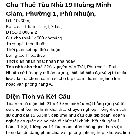
Cho Thuê Tòa Nhà 19 Hoàng Minh
Giám, Phường 1, Phú Nhuận,
DT: 10x30m,
Kết cấu : 1 hầm, 1 trệt, 9 lầu,
DTSD 3.000 m2
Giá cho thuê 14000 đô/tháng
Trượt giá: thỏa thuận
Thời gian set up: thỏa thuận
Bàn giao: Thỏa thuận
Thời gian nhận nhà: nhận nhà ngay
Tòa nhà cho thuê
22A Nguyễn Văn Trỗi, Phường 1, Phú
Nhuận sở hữu quy mô ấn tượng, thiết kế hiện đại và vị trí chiến
lược, là lựa chọn hoàn hảo cho tập đoàn, doanh nghiệp lớn
hoặc văn phòng hạng A.
Diện Tích và Kết Cấu
Tòa nhà có diện tích 21 x 49.5m, sở hữu mặt bằng rộng và tối
ưu cho nhiều mô hình khai thác chuyên nghiệp. Tổng diện tích
sử dụng đạt 15.593m², đáp ứng nhu cầu của tập đoàn, doanh
nghiệp đa quốc gia và các tổ chức tài chính. Kết cấu gồm 1
hầm, 1 trệt, 1 lửng và 14 lầu, mang đến không gian làm việc
hiện đại, dễ dàng phân chia văn phòng, phòng họp, khu vực tiếp