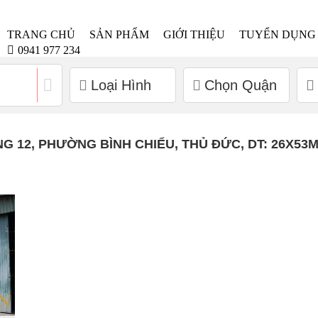
TRANG CHỦ
SẢN PHẨM
GIỚI THIỆU
TUYỂN DỤNG
0941 977 234
Loại Hình
Chọn Quận
 12, PHƯỜNG BÌNH CHIỂU, THỦ ĐỨC, DT: 26X53M, 