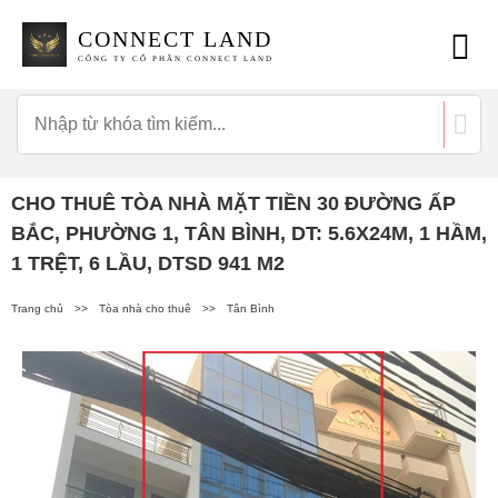
CONNECT LAND
CÔNG TY CỔ PHẦN CONNECT LAND
CHO THUÊ TÒA NHÀ MẶT TIỀN 30 ĐƯỜNG ẤP
BẮC, PHƯỜNG 1, TÂN BÌNH, DT: 5.6X24M, 1 HẦM,
1 TRỆT, 6 LẦU, DTSD 941 M2
Trang chủ
>>
Tòa nhà cho thuê
>>
Tân Bình