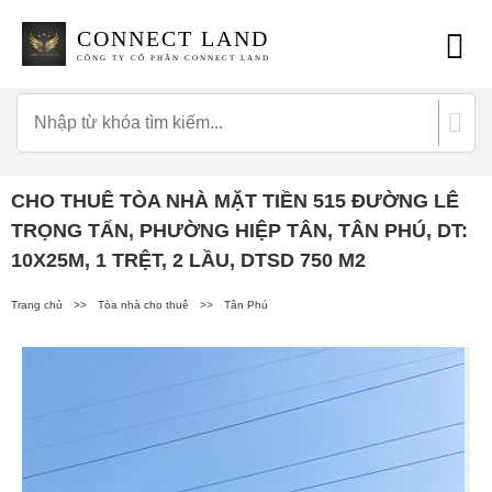
CONNECT LAND
CÔNG TY CỔ PHẦN CONNECT LAND
CHO THUÊ TÒA NHÀ MẶT TIỀN 515 ĐƯỜNG LÊ
TRỌNG TẤN, PHƯỜNG HIỆP TÂN, TÂN PHÚ, DT:
10X25M, 1 TRỆT, 2 LẦU, DTSD 750 M2
Trang chủ
>>
Tòa nhà cho thuê
>>
Tân Phú