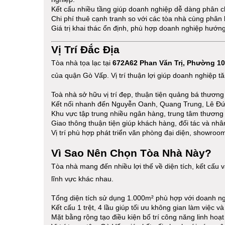
Kết cấu nhiều tầng giúp doanh nghiệp dễ dàng phân c
Chi phí thuê cạnh tranh so với các tòa nhà cùng phân
Giá trị khai thác ổn định, phù hợp doanh nghiệp hướng 
Vị Trí Đắc Địa
Tòa nhà tọa lạc tại
672A62 Phan Văn Trị, Phường 10
của quận Gò Vấp. Vị trí thuận lợi giúp doanh nghiệp t
Toà nhà sở hữu vị trí đẹp, thuận tiện quảng bá thương
Kết nối nhanh đến Nguyễn Oanh, Quang Trung, Lê Đ
Khu vực tập trung nhiều ngân hàng, trung tâm thương
Giao thông thuận tiện giúp khách hàng, đối tác và nhâ
Vị trí phù hợp phát triển văn phòng đại diện, showroo
Vì Sao Nên Chọn Tòa Nhà Này?
Tòa nhà mang đến nhiều lợi thế về diện tích, kết cấu 
lĩnh vực khác nhau.
Tổng diện tích sử dụng 1.000m² phù hợp với doanh ng
Kết cấu 1 trệt, 4 lầu giúp tối ưu không gian làm việc v
Mặt bằng rộng tạo điều kiện bố trí công năng linh hoạ