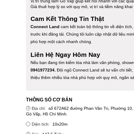
Vị trí trung tâm Gò Vấp giúp kết nối nhanh với các quậ
Giá thuê hợp lý so với quy mô, vị trí và tiềm năng khai
Cam Kết Thông Tin Thật
Connect Land
cam kết toàn bộ thông tin về diện tích
trước khi đăng tải. Chúng tôi luôn cập nhật dữ liệu m
phù hợp một cách nhanh chóng.
Liên Hệ Ngay Hôm Nay
Nếu bạn đang tìm kiếm tòa nhà làm văn phòng, showro
0941977234.
Đội ngũ Connect Land sẽ tư vấn chi tiết, 
thiệu thêm nhiều tòa nhà phù hợp với quy mô, ngân s
THÔNG SỐ CƠ BẢN
Địa chỉ:
số 672A62 đường Phan Văn Trị, Phường 10,
Gò Vấp, Hồ Chí Minh.
Diện tích:
10x20m