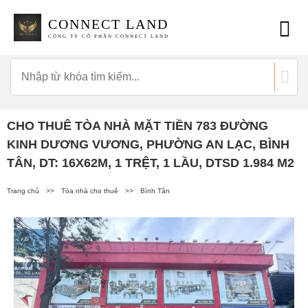
CONNECT LAND
CÔNG TY CỔ PHẦN CONNECT LAND
CHO THUÊ TÒA NHÀ MẶT TIỀN 783 ĐƯỜNG
KINH DƯƠNG VƯƠNG, PHƯỜNG AN LẠC, BÌNH
TÂN, DT: 16X62M, 1 TRỆT, 1 LẦU, DTSD 1.984 M2
Trang chủ
>>
Tòa nhà cho thuê
>>
Bình Tân