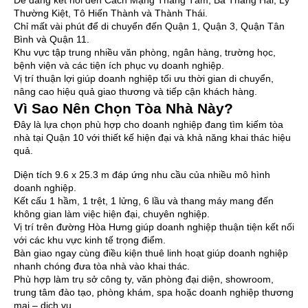
Dễ dàng kết nối đến Cách Mạng Tháng Tám, Ba Tháng Hai, Lý
Thường Kiệt, Tô Hiến Thành và Thành Thái.
Chỉ mất vài phút để di chuyển đến Quận 1, Quận 3, Quận Tân
Bình và Quận 11.
Khu vực tập trung nhiều văn phòng, ngân hàng, trường học,
bệnh viện và các tiện ích phục vụ doanh nghiệp.
Vị trí thuận lợi giúp doanh nghiệp tối ưu thời gian di chuyển,
nâng cao hiệu quả giao thương và tiếp cận khách hàng.
Vì Sao Nên Chọn Tòa Nhà Này?
Đây là lựa chọn phù hợp cho doanh nghiệp đang tìm kiếm tòa
nhà tại Quận 10 với thiết kế hiện đại và khả năng khai thác hiệu
quả.
Diện tích 9.6 x 25.3 m đáp ứng nhu cầu của nhiều mô hình
doanh nghiệp.
Kết cấu 1 hầm, 1 trệt, 1 lửng, 6 lầu và thang máy mang đến
không gian làm việc hiện đại, chuyên nghiệp.
Vị trí trên đường Hòa Hưng giúp doanh nghiệp thuận tiện kết nối
với các khu vực kinh tế trọng điểm.
Bàn giao ngay cùng điều kiện thuê linh hoạt giúp doanh nghiệp
nhanh chóng đưa tòa nhà vào khai thác.
Phù hợp làm trụ sở công ty, văn phòng đại diện, showroom,
trung tâm đào tạo, phòng khám, spa hoặc doanh nghiệp thương
mại – dịch vụ.