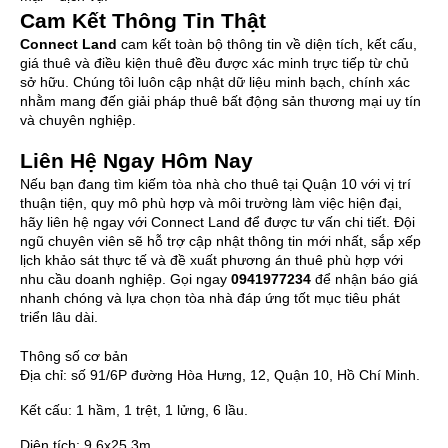
Cam Kết Thông Tin Thật
Connect Land
cam kết toàn bộ thông tin về diện tích, kết cấu,
giá thuê và điều kiện thuê đều được xác minh trực tiếp từ chủ
sở hữu. Chúng tôi luôn cập nhật dữ liệu minh bạch, chính xác
nhằm mang đến giải pháp thuê bất động sản thương mại uy tín
và chuyên nghiệp.
Liên Hệ Ngay Hôm Nay
Nếu bạn đang tìm kiếm tòa nhà cho thuê tại Quận 10 với vị trí
thuận tiện, quy mô phù hợp và môi trường làm việc hiện đại,
hãy liên hệ ngay với Connect Land để được tư vấn chi tiết. Đội
ngũ chuyên viên sẽ hỗ trợ cập nhật thông tin mới nhất, sắp xếp
lịch khảo sát thực tế và đề xuất phương án thuê phù hợp với
nhu cầu doanh nghiệp. Gọi ngay
0941977234
để nhận báo giá
nhanh chóng và lựa chọn tòa nhà đáp ứng tốt mục tiêu phát
triển lâu dài.
Thông số cơ bản
Địa chỉ:
số 91/6P đường Hòa Hưng, 12, Quận 10, Hồ Chí Minh.
Kết cấu:
1 hầm, 1 trệt, 1 lửng, 6 lầu.
Diện tích:
9.6x25.3m