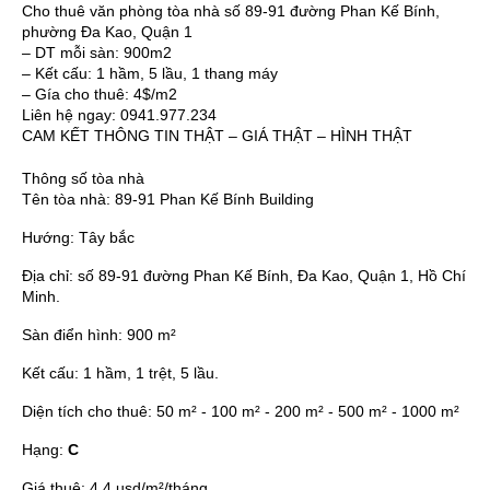
Cho thuê văn phòng tòa nhà số 89-91 đường Phan Kế Bính,
phường Đa Kao, Quận 1
– DT mỗi sàn: 900m2
– Kết cấu: 1 hầm, 5 lầu, 1 thang máy
– Gía cho thuê: 4$/m2
Liên hệ ngay: 0941.977.234
CAM KẾT THÔNG TIN THẬT – GIÁ THẬT – HÌNH THẬT
Thông số tòa nhà
Tên tòa nhà:
89-91 Phan Kế Bính Building
Hướng:
Tây bắc
Địa chỉ:
số 89-91 đường Phan Kế Bính, Đa Kao, Quận 1, Hồ Chí
Minh.
Sàn điển hình:
900 m²
Kết cấu:
1 hầm, 1 trệt, 5 lầu.
Diện tích cho thuê:
50 m² - 100 m² - 200 m² - 500 m² - 1000 m²
Hạng:
C
Giá thuê:
4.4 usd/m²/tháng