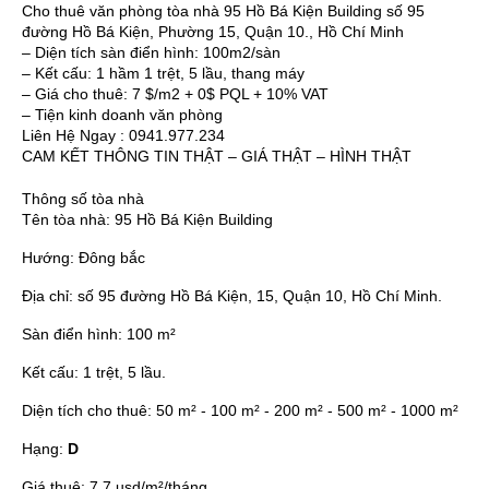
Cho thuê văn phòng tòa nhà 95 Hồ Bá Kiện Building số 95
đường Hồ Bá Kiện, Phường 15, Quận 10., Hồ Chí Minh
– Diện tích sàn điển hình: 100m2/sàn
– Kết cấu: 1 hầm 1 trệt, 5 lầu, thang máy
– Giá cho thuê: 7 $/m2 + 0$ PQL + 10% VAT
– Tiện kinh doanh văn phòng
Liên Hệ Ngay : 0941.977.234
CAM KẾT THÔNG TIN THẬT – GIÁ THẬT – HÌNH THẬT
Thông số tòa nhà
Tên tòa nhà:
95 Hồ Bá Kiện Building
Hướng:
Đông bắc
Địa chỉ:
số 95 đường Hồ Bá Kiện, 15, Quận 10, Hồ Chí Minh.
Sàn điển hình:
100 m²
Kết cấu:
1 trệt, 5 lầu.
Diện tích cho thuê:
50 m² - 100 m² - 200 m² - 500 m² - 1000 m²
Hạng:
D
Giá thuê:
7.7 usd/m²/tháng