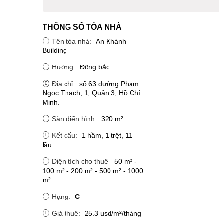
THÔNG SỐ TÒA NHÀ
Tên tòa nhà:
An Khánh
Building
Hướng:
Đông bắc
Địa chỉ:
số 63 đường Phạm
Ngọc Thạch, 1, Quận 3, Hồ Chí
Minh.
Sàn điển hình:
320 m²
Kết cấu:
1 hầm, 1 trệt, 11
lầu.
Diện tích cho thuê:
50 m² -
100 m² - 200 m² - 500 m² - 1000
m²
Hạng:
C
Giá thuê:
25.3 usd/m²/tháng