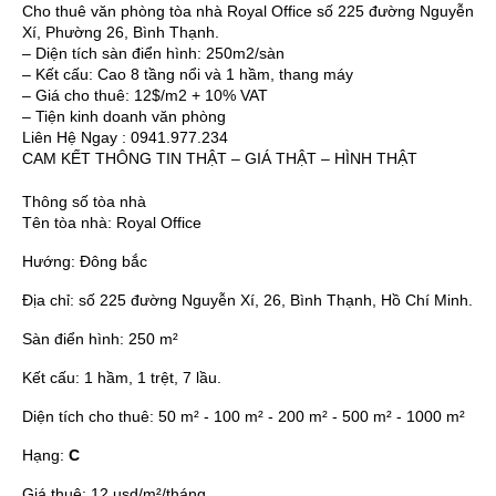
Cho thuê văn phòng tòa nhà Royal Office số 225 đường Nguyễn
Xí, Phường 26, Bình Thạnh.
– Diện tích sàn điển hình: 250m2/sàn
– Kết cấu: Cao 8 tầng nổi và 1 hầm, thang máy
– Giá cho thuê: 12$/m2 + 10% VAT
– Tiện kinh doanh văn phòng
Liên Hệ Ngay : 0941.977.234
CAM KẾT THÔNG TIN THẬT – GIÁ THẬT – HÌNH THẬT
Thông số tòa nhà
Tên tòa nhà:
Royal Office
Hướng:
Đông bắc
Địa chỉ:
số 225 đường Nguyễn Xí, 26, Bình Thạnh, Hồ Chí Minh.
Sàn điển hình:
250 m²
Kết cấu:
1 hầm, 1 trệt, 7 lầu.
Diện tích cho thuê:
50 m² - 100 m² - 200 m² - 500 m² - 1000 m²
Hạng:
C
Giá thuê:
12 usd/m²/tháng