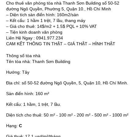
Cho thuê văn phòng tòa nhà Thanh Sơn Building số 50-52
đường Ngô Quyền, Phường 5, Quận 10., Hồ Chí Minh
– Diện tích sàn điển hình: 160m2/sàn
– Kết cấu: 1 hầm 1 trệt, 7 lầu, thang máy
– Giá cho thuê: 14$/m2 + 1.5$ PQL + 10% VAT
– Tiện kinh doanh văn phòng
Liên Hệ Ngay : 0941.977.234
CAM KẾT THÔNG TIN THẬT – GIÁ THẬT – HÌNH THẬT
Thông số tòa nhà
Tên tòa nhà:
Thanh Sơn Building
Hướng:
Tây
Địa chỉ:
số 50-52 đường Ngô Quyền, 5, Quận 10, Hồ Chí Minh.
Sàn điển hình:
160 m²
Kết cấu:
1 hầm, 1 trệt, 7 lầu.
Diện tích cho thuê:
50 m² - 100 m² - 200 m² - 500 m² - 1000 m²
Hạng:
C
Giá thuê:
17.1 usd/m²/tháng