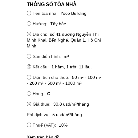
THÔNG SỐ TÒA NHÀ
Tên tòa nhà:
Yoco Building
Hướng:
Tây bắc
Địa chỉ:
số 41 đường Nguyễn Thị
Minh Khai, Bến Nghé, Quận 1, Hồ Chí
Minh.
Sàn điển hình:
m²
Kết cấu:
1 hầm, 1 trệt, 11 lầu.
Diện tích cho thuê:
50 m² - 100 m²
- 200 m² - 500 m² - 1000 m²
Hạng:
C
Giá thuê:
30.8 usd/m²/tháng
Phí dịch vụ:
5 usd/m²/tháng
Thuế (VAT):
10%
Xem trên bản đồ