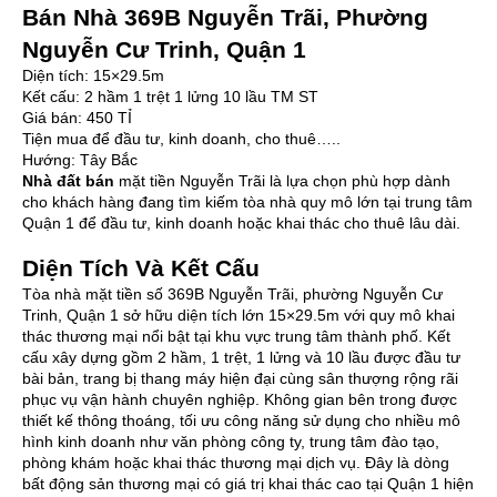
Bán Nhà 369B Nguyễn Trãi, Phường
Nguyễn Cư Trinh, Quận 1
Diện tích: 15×29.5m
Kết cấu: 2 hầm 1 trệt 1 lửng 10 lầu TM ST
Giá bán: 450 TỈ
Tiện mua để đầu tư, kinh doanh, cho thuê…..
Hướng: Tây Bắc
Nhà đất bán
mặt tiền Nguyễn Trãi là lựa chọn phù hợp dành
cho khách hàng đang tìm kiếm tòa nhà quy mô lớn tại trung tâm
Quận 1 để đầu tư, kinh doanh hoặc khai thác cho thuê lâu dài.
Diện Tích Và Kết Cấu
Tòa nhà mặt tiền số 369B Nguyễn Trãi, phường Nguyễn Cư
Trinh, Quận 1 sở hữu diện tích lớn 15×29.5m với quy mô khai
thác thương mại nổi bật tại khu vực trung tâm thành phố. Kết
cấu xây dựng gồm 2 hầm, 1 trệt, 1 lửng và 10 lầu được đầu tư
bài bản, trang bị thang máy hiện đại cùng sân thượng rộng rãi
phục vụ vận hành chuyên nghiệp. Không gian bên trong được
thiết kế thông thoáng, tối ưu công năng sử dụng cho nhiều mô
hình kinh doanh như văn phòng công ty, trung tâm đào tạo,
phòng khám hoặc khai thác thương mại dịch vụ. Đây là dòng
bất động sản thương mại có giá trị khai thác cao tại Quận 1 hiện