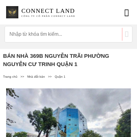
CONNECT LAND
CÔNG TY CỔ PHẦN CONNECT LAND
BÁN NHÀ 369B NGUYỄN TRÃI PHƯỜNG
NGUYỄN CƯ TRINH QUẬN 1
Trang chủ
>>
Nhà đất bán
>>
Quận 1