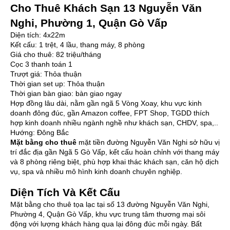
Cho Thuê Khách Sạn 13 Nguyễn Văn
Nghi, Phường 1, Quận Gò Vấp
Diện tích: 4x22m
Kết cấu: 1 trệt, 4 lầu, thang máy, 8 phòng
Giá cho thuê: 82 triệu/tháng
Cọc 3 thanh toán 1
Trượt giá: Thỏa thuận
Thời gian set up: Thỏa thuận
Thời gian bàn giao: bàn giao ngay
Hợp đồng lâu dài, nằm gần ngã 5 Vòng Xoay, khu vực kinh
doanh đông đúc, gần Amazon coffee, FPT Shop, TGDD thích
hợp kinh doanh nhiều ngành nghề như khách sạn, CHDV, spa,..
Hướng: Đông Bắc
Mặt bằng cho thuê
mặt tiền đường Nguyễn Văn Nghi sở hữu vị
trí đắc địa gần Ngã 5 Gò Vấp, kết cấu hoàn chỉnh với thang máy
và 8 phòng riêng biệt, phù hợp khai thác khách sạn, căn hộ dịch
vụ, spa và nhiều mô hình kinh doanh chuyên nghiệp.
Diện Tích Và Kết Cấu
Mặt bằng cho thuê tọa lạc tại số 13 đường Nguyễn Văn Nghi,
Phường 4, Quận Gò Vấp, khu vực trung tâm thương mại sôi
động với lượng khách hàng qua lại đông đúc mỗi ngày. Bất