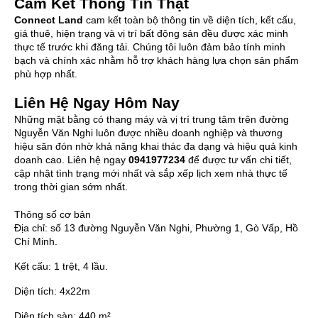
Cam Kết Thông Tin Thật
Connect Land
cam kết toàn bộ thông tin về diện tích, kết cấu,
giá thuê, hiện trạng và vị trí bất động sản đều được xác minh
thực tế trước khi đăng tải. Chúng tôi luôn đảm bảo tính minh
bạch và chính xác nhằm hỗ trợ khách hàng lựa chọn sản phẩm
phù hợp nhất.
Liên Hệ Ngay Hôm Nay
Những mặt bằng có thang máy và vị trí trung tâm trên đường
Nguyễn Văn Nghi luôn được nhiều doanh nghiệp và thương
hiệu săn đón nhờ khả năng khai thác đa dạng và hiệu quả kinh
doanh cao. Liên hệ ngay
0941977234
để được tư vấn chi tiết,
cập nhật tình trạng mới nhất và sắp xếp lịch xem nhà thực tế
trong thời gian sớm nhất.
Thông số cơ bản
Địa chỉ:
số 13 đường Nguyễn Văn Nghi, Phường 1, Gò Vấp, Hồ
Chí Minh.
Kết cấu:
1 trệt, 4 lầu.
Diện tích:
4x22m
Diện tích sàn:
440 m²