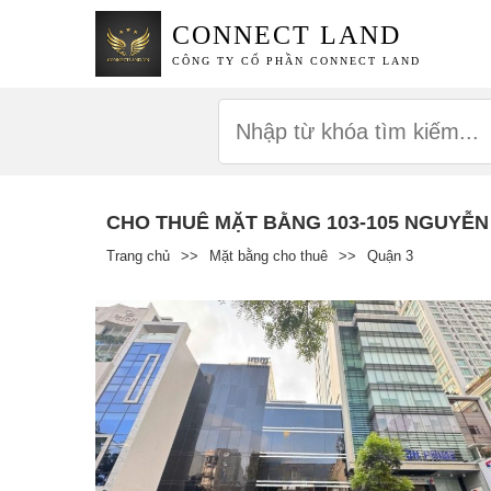
CONNECT LAND
CÔNG TY CỔ PHẦN CONNECT LAND
CHO THUÊ MẶT BẰNG 103-105 NGUYỄN
Trang chủ
>>
Mặt bằng cho thuê
>>
Quận 3