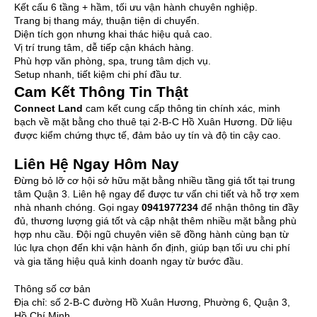
Kết cấu 6 tầng + hầm, tối ưu vận hành chuyên nghiệp.
Trang bị thang máy, thuận tiện di chuyển.
Diện tích gọn nhưng khai thác hiệu quả cao.
Vị trí trung tâm, dễ tiếp cận khách hàng.
Phù hợp văn phòng, spa, trung tâm dịch vụ.
Setup nhanh, tiết kiệm chi phí đầu tư.
Cam Kết Thông Tin Thật
Connect Land
cam kết cung cấp thông tin chính xác, minh
bạch về mặt bằng cho thuê tại 2-B-C Hồ Xuân Hương. Dữ liệu
được kiểm chứng thực tế, đảm bảo uy tín và độ tin cậy cao.
Liên Hệ Ngay Hôm Nay
Đừng bỏ lỡ cơ hội sở hữu mặt bằng nhiều tầng giá tốt tại trung
tâm Quận 3. Liên hệ ngay để được tư vấn chi tiết và hỗ trợ xem
nhà nhanh chóng. Gọi ngay
0941977234
để nhận thông tin đầy
đủ, thương lượng giá tốt và cập nhật thêm nhiều mặt bằng phù
hợp nhu cầu. Đội ngũ chuyên viên sẽ đồng hành cùng bạn từ
lúc lựa chọn đến khi vận hành ổn định, giúp bạn tối ưu chi phí
và gia tăng hiệu quả kinh doanh ngay từ bước đầu.
Thông số cơ bản
Địa chỉ:
số 2-B-C đường Hồ Xuân Hương, Phường 6, Quận 3,
Hồ Chí Minh.