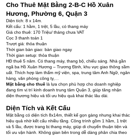
Cho Thuê Mặt Bằng 2-B-C Hồ Xuân
Hương, Phường 6, Quận 3
Diện tích: 8 x 14m.
Kết cấu: 1 hầm, 1 trệt, 5 lầu, có thang máy
Giá cho thuê: 170 Triệu/ tháng chưa VAT
Cọc 3 thanh toán 1
Trượt giá: thỏa thuận
Thời gian bàn giao: bàn giao ngay
Thời gian setup: thỏa thuận
HĐ thuê 5 năm. Có thang máy, thang bộ, chiếu sáng. Nhà gần
ngã ba Hồ Xuân Hương – Trương Định, khu vực giao thông sầm
uất. Thích hợp làm thẩm mỹ viện, spa, trung tâm Anh Ngữ, ngân
hàng, văn phòng công ty,…
Mặt bằng cho thuê
là lựa chọn phù hợp cho doanh nghiệp
đang tìm vị trí kinh doanh trung tâm Quận 3, giúp tăng nhận
diện thương hiệu và tối ưu hiệu quả khai thác lâu dài.
Diện Tích và Kết Cấu
Mặt bằng có diện tích 8x14m, thiết kế gọn gàng nhưng khai thác
hiệu quả nhờ kết cấu nhiều tầng. Công trình gồm 1 hầm, 1 trệt
và 5 lầu, được trang bị thang máy, giúp di chuyển thuận tiện và
tối ưu vận hành. Không gian bên trong dễ dàng phân chia theo