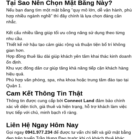
Tại Sao Nên Chọn Mặt Bằng Này?
Nếu bạn đang tìm một mặt bằng “quy mô lớn, dễ vận hành, phù
hợp nhiều ngành nghề” thì đây chính là lựa chọn đáng cân
nhắc.
Kết cấu nhiều tầng giúp tối ưu công năng sử dụng theo từng
nhu cầu.
Thiết kế nở hậu tạo cảm giác rộng và thuận tiện bố trí không
gian hơn.
Hợp đồng thuê lâu dài giúp khách yên tâm khai thác kinh doanh
ổn định.
Khu vực đông dân cư giúp tăng khả năng tiếp cận khách hàng
hiệu quả.
Phù hợp văn phòng, spa, nha khoa hoặc trung tâm đào tạo tại
Quận 1.
Cam Kết Thông Tin Thật
Thông tin được cung cấp bởi
Connect Land
đảm bảo chính
xác về diện tích, giá thuê và hiện trạng, hỗ trợ khách làm việc
trực tiếp với chủ, minh bạch rõ ràng.
Liên Hệ Ngay Hôm Nay
Gọi ngay
0941.977.234
để được tư vấn chi tiết và giữ mặt bằng
đẹp trên tuyến Trần Hưng Đạo trước khi có khách thuê khác