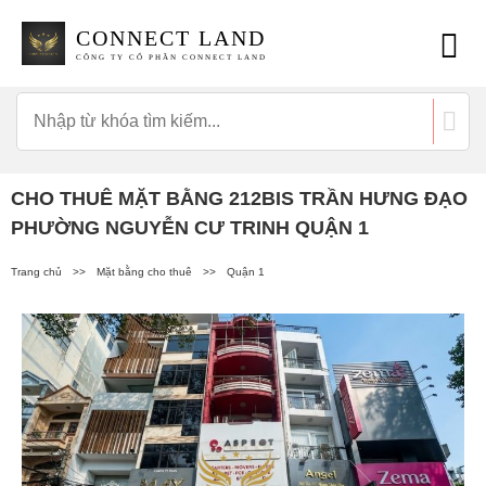
CONNECT LAND
CÔNG TY CỔ PHẦN CONNECT LAND
CHO THUÊ MẶT BẰNG 212BIS TRẦN HƯNG ĐẠO
PHƯỜNG NGUYỄN CƯ TRINH QUẬN 1
Trang chủ
>>
Mặt bằng cho thuê
>>
Quận 1