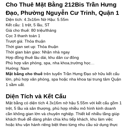
Cho Thuê Mặt Bằng 212Bis Trần Hưng
Đạo, Phường Nguyễn Cư Trinh, Quận 1
Diện tích: 4.3x16m Nở Hậu: 5.55m
Kết cấu: 1 trệt, 5 lầu, ST
Giá cho thuê: 80 triệu/tháng
Cọc 3 thanh toán 1
Trượt giá: Thỏa thuận
Thời gian set up: Thỏa thuận
Thời gian bàn giao: Nhận nhà ngay
Hợp đồng thuê lâu dài, khu dân cư đông
Phù hợp văn phòng, spa, nha khoa,trường học…
Hướng: Nam
Mặt bằng cho thuê
trên tuyến Trần Hưng Đạo sở hữu kết cấu
lớn, phù hợp văn phòng, spa hoặc nha khoa tại trung tâm Quận
1 sầm uất.
Diện Tích và Kết Cấu
Mặt bằng có diện tích 4.3x16m nở hậu 5.55m với kết cấu gồm 1
trệt, 5 lầu và sân thượng, phù hợp nhiều mô hình kinh doanh
cần không gian lớn và chuyên nghiệp. Thiết kế nhiều tầng giúp
khách thuê dễ dàng phân chia khu tiếp khách, khu làm việc
hoặc khu vận hành riêng biệt theo từng nhu cầu sử dụng thực