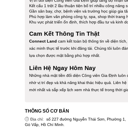
Vị trí đối diện Công viên Gia Định giúp tăng độ nhận d
Kết cấu 1 trệt 2 lầu thuận tiện bố trí nhiều công năng 
Gần sân bay, chợ, bệnh viện và trường học giúp gia t
Phù hợp làm văn phòng công ty, spa, shop thời trang 
Khu vực phát triển ổn định, thích hợp đầu tư và kinh d
Cam Kết Thông Tin Thật
Connect Land
cam kết toàn bộ thông tin về diện tích,
xác minh thực tế trước khi đăng tải. Chúng tôi luôn 
lựa chọn được mặt bằng phù hợp nhất.
Liên Hệ Ngay Hôm Nay
Những nhà mặt tiền đối diện Công viên Gia Định luôn
nhờ vị trí đẹp và khả năng khai thác hiệu quả. Liên h
mới nhất và sắp xếp lịch xem nhà thực tế trong thời g
THÔNG SỐ CƠ BẢN
Địa chỉ:
số 227 đường Nguyễn Thái Sơn, Phường 1,
Gò Vấp, Hồ Chí Minh.