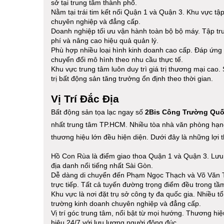
sở tại trung tâm thành phố.
Nằm tại trái tim kết nối Quận 1 và Quận 3. Khu vực tậ
chuyên nghiệp và đẳng cấp.
Doanh nghiệp tối ưu vận hành toàn bộ bộ máy. Tập trun
phí và nâng cao hiệu quả quản lý.
Phù hợp nhiều loại hình kinh doanh cao cấp. Đáp ứng y
chuyển đổi mô hình theo nhu cầu thực tế.
Khu vực trung tâm luôn duy trì giá trị thương mại ca
trị bất động sản tăng trưởng ổn định theo thời gian.
Vị Trí Đắc Địa
Bất động sản tọa lạc ngay số
2Bis Công Trường Quố
nhất trung tâm TP.HCM. Nhiều tòa nhà văn phòng hạng 
thương hiệu lớn đều hiện diện. Dưới đây là những lợi thế
Hồ Con Rùa là điểm giao thoa Quận 1 và Quận 3. Lưu 
địa danh nổi tiếng nhất Sài Gòn.
Dễ dàng di chuyển đến Phạm Ngọc Thạch và Võ Văn Tầ
trực tiếp. Tất cả tuyến đường trọng điểm đều trong tầm
Khu vực là nơi đặt trụ sở công ty đa quốc gia. Nhiều tổ
trường kinh doanh chuyên nghiệp và đẳng cấp.
Vị trí góc trung tâm, nổi bật từ mọi hướng. Thương hiệ
hiệu 24/7 với lưu lượng người đông đúc.