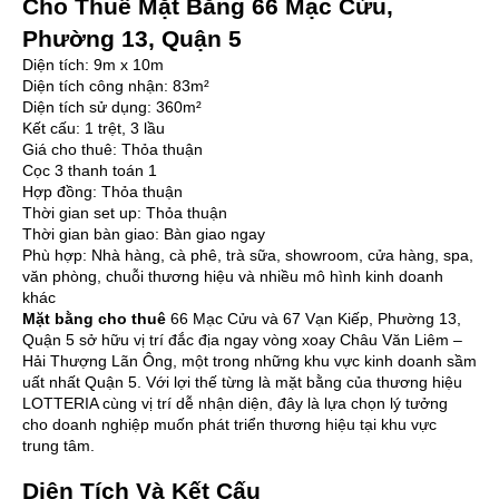
Cho Thuê Mặt Bằng 66 Mạc Cửu,
Phường 13, Quận 5
Diện tích: 9m x 10m
Diện tích công nhận: 83m²
Diện tích sử dụng: 360m²
Kết cấu: 1 trệt, 3 lầu
Giá cho thuê: Thỏa thuận
Cọc 3 thanh toán 1
Hợp đồng: Thỏa thuận
Thời gian set up: Thỏa thuận
Thời gian bàn giao: Bàn giao ngay
Phù hợp: Nhà hàng, cà phê, trà sữa, showroom, cửa hàng, spa,
văn phòng, chuỗi thương hiệu và nhiều mô hình kinh doanh
khác
Mặt bằng cho thuê
66 Mạc Cửu và 67 Vạn Kiếp, Phường 13,
Quận 5 sở hữu vị trí đắc địa ngay vòng xoay Châu Văn Liêm –
Hải Thượng Lãn Ông, một trong những khu vực kinh doanh sầm
uất nhất Quận 5. Với lợi thế từng là mặt bằng của thương hiệu
LOTTERIA cùng vị trí dễ nhận diện, đây là lựa chọn lý tưởng
cho doanh nghiệp muốn phát triển thương hiệu tại khu vực
trung tâm.
Diện Tích Và Kết Cấu