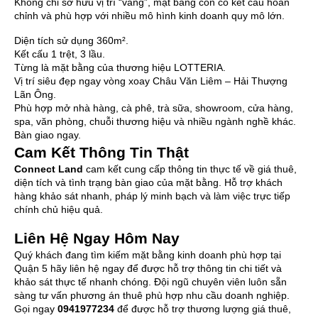
Không chỉ sở hữu vị trí “vàng”, mặt bằng còn có kết cấu hoàn
chỉnh và phù hợp với nhiều mô hình kinh doanh quy mô lớn.
Diện tích sử dụng 360m².
Kết cấu 1 trệt, 3 lầu.
Từng là mặt bằng của thương hiệu LOTTERIA.
Vị trí siêu đẹp ngay vòng xoay Châu Văn Liêm – Hải Thượng
Lãn Ông.
Phù hợp mở nhà hàng, cà phê, trà sữa, showroom, cửa hàng,
spa, văn phòng, chuỗi thương hiệu và nhiều ngành nghề khác.
Bàn giao ngay.
Cam Kết Thông Tin Thật
Connect Land
cam kết cung cấp thông tin thực tế về giá thuê,
diện tích và tình trạng bàn giao của mặt bằng. Hỗ trợ khách
hàng khảo sát nhanh, pháp lý minh bạch và làm việc trực tiếp
chính chủ hiệu quả.
Liên Hệ Ngay Hôm Nay
Quý khách đang tìm kiếm mặt bằng kinh doanh phù hợp tại
Quận 5 hãy liên hệ ngay để được hỗ trợ thông tin chi tiết và
khảo sát thực tế nhanh chóng. Đội ngũ chuyên viên luôn sẵn
sàng tư vấn phương án thuê phù hợp nhu cầu doanh nghiệp.
Gọi ngay
0941977234
để được hỗ trợ thương lượng giá thuê,