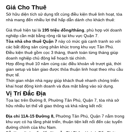
Giá Cho Thuê
Sở hữu diện tích sử dụng tốt cùng điều kiện thuê linh hoạt, tòa
nhà mang đến nhiều lợi thế hấp dẫn dành cho khách thuê:
Giá thuê hiện tại là
195 triệu đồng/tháng
, phù hợp với doanh
nghiệp cần mặt bằng rộng rãi tại khu vực Quận 7.
Tòa nhà cho thuê Quận 7
này có mức giá cạnh tranh so với
các bất động sản cùng phân khúc trong khu vực Tân Phú.
Điều kiện thuê gồm cọc 3 tháng, thanh toán từng tháng giúp
doanh nghiệp chủ động kế hoạch tài chính.
Hợp đồng thuê 10 năm cùng các điều khoản về trượt giá, thời
gian setup và bàn giao được thỏa thuận linh hoạt theo nhu cầu
thực tế.
Thời gian nhận nhà ngay giúp khách thuê nhanh chóng triển
khai hoạt động kinh doanh và đưa mặt bằng vào sử dụng.
Vị Trí Đắc Địa
Tọa lạc trên Đường 8, Phường Tân Phú, Quận 7, tòa nhà sở
hữu nhiều lợi thế về giao thông và khả năng kết nối:
Địa chỉ
11A-15 Đường 8,
Phường Tân Phú, Quận 7 nằm trong
khu vực có hạ tầng phát triển, thuận tiện kết nối đến các tuyến
đường chính của khu Nam.