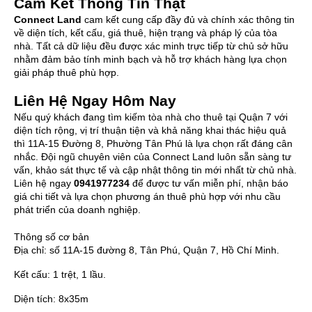
Cam Kết Thông Tin Thật
Connect Land
cam kết cung cấp đầy đủ và chính xác thông tin
về diện tích, kết cấu, giá thuê, hiện trạng và pháp lý của tòa
nhà. Tất cả dữ liệu đều được xác minh trực tiếp từ chủ sở hữu
nhằm đảm bảo tính minh bạch và hỗ trợ khách hàng lựa chọn
giải pháp thuê phù hợp.
Liên Hệ Ngay Hôm Nay
Nếu quý khách đang tìm kiếm tòa nhà cho thuê tại Quận 7 với
diện tích rộng, vị trí thuận tiện và khả năng khai thác hiệu quả
thì 11A-15 Đường 8, Phường Tân Phú là lựa chọn rất đáng cân
nhắc. Đội ngũ chuyên viên của Connect Land luôn sẵn sàng tư
vấn, khảo sát thực tế và cập nhật thông tin mới nhất từ chủ nhà.
Liên hệ ngay
0941977234
để được tư vấn miễn phí, nhận báo
giá chi tiết và lựa chọn phương án thuê phù hợp với nhu cầu
phát triển của doanh nghiệp.
Thông số cơ bản
Địa chỉ:
số 11A-15 đường 8, Tân Phú, Quận 7, Hồ Chí Minh.
Kết cấu:
1 trệt, 1 lầu.
Diện tích:
8x35m