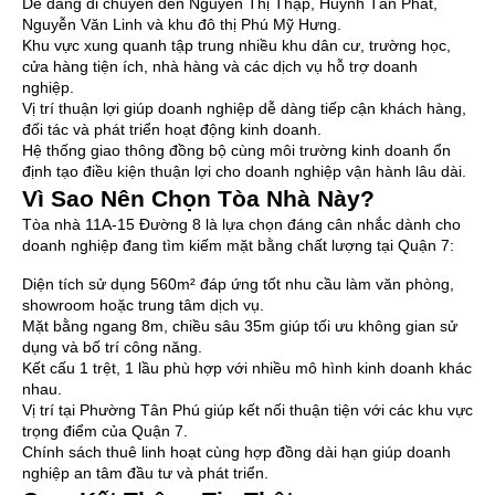
Dễ dàng di chuyển đến Nguyễn Thị Thập, Huỳnh Tấn Phát,
Nguyễn Văn Linh và khu đô thị Phú Mỹ Hưng.
Khu vực xung quanh tập trung nhiều khu dân cư, trường học,
cửa hàng tiện ích, nhà hàng và các dịch vụ hỗ trợ doanh
nghiệp.
Vị trí thuận lợi giúp doanh nghiệp dễ dàng tiếp cận khách hàng,
đối tác và phát triển hoạt động kinh doanh.
Hệ thống giao thông đồng bộ cùng môi trường kinh doanh ổn
định tạo điều kiện thuận lợi cho doanh nghiệp vận hành lâu dài.
Vì Sao Nên Chọn Tòa Nhà Này?
Tòa nhà 11A-15 Đường 8 là lựa chọn đáng cân nhắc dành cho
doanh nghiệp đang tìm kiếm mặt bằng chất lượng tại Quận 7:
Diện tích sử dụng 560m² đáp ứng tốt nhu cầu làm văn phòng,
showroom hoặc trung tâm dịch vụ.
Mặt bằng ngang 8m, chiều sâu 35m giúp tối ưu không gian sử
dụng và bố trí công năng.
Kết cấu 1 trệt, 1 lầu phù hợp với nhiều mô hình kinh doanh khác
nhau.
Vị trí tại Phường Tân Phú giúp kết nối thuận tiện với các khu vực
trọng điểm của Quận 7.
Chính sách thuê linh hoạt cùng hợp đồng dài hạn giúp doanh
nghiệp an tâm đầu tư và phát triển.