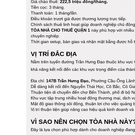
Giá chào thuê:
222,5 triệu đồng/tháng.
Tiền cọc: 3 tháng.
Thanh toán: 1 tháng/lần.
Điều khoản trượt giá được thương lượng trực tiếp.
Chính sách thuê linh hoạt giúp doanh nghiệp chủ động
TÒA NHÀ CHO THUÊ QUẬN 1
này phù hợp với nhiều
chuyên nghiệp.
Thời gian setup, bàn giao và nhận mặt bằng được hỗ tr
VỊ TRÍ ĐẮC ĐỊA
Nằm trên tuyến đường Trần Hưng Đạo thuộc khu vực Cầ
khả năng kết nối đến các khu vực trọng điểm của thàn
Địa chỉ:
147B Trần Hưng Đạo,
Phường Cầu Ông Lãnh
Dễ dàng kết nối đến Nguyễn Thái Học, Cô Bắc, Cô Gia
Thuận tiện di chuyển đến chợ Bến Thành, phố đi bộ 
Khu vực tập trung nhiều hoạt động thương mại, dịch v
Mật độ giao thông sôi động, thuận lợi cho việc quảng 
Vị trí thuận tiện giúp nâng cao hiệu quả kinh doanh và 
VÌ SAO NÊN CHỌN TÒA NHÀ NÀY
Đây là lựa chọn phù hợp dành cho doanh nghiệp đang 