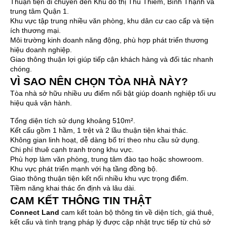
Thuận tiện di chuyển đến Khu đô thị Thủ Thiêm, Bình Thạnh và
trung tâm Quận 1.
Khu vực tập trung nhiều văn phòng, khu dân cư cao cấp và tiện
ích thương mại.
Môi trường kinh doanh năng động, phù hợp phát triển thương
hiệu doanh nghiệp.
Giao thông thuận lợi giúp tiếp cận khách hàng và đối tác nhanh
chóng.
VÌ SAO NÊN CHỌN TÒA NHÀ NÀY?
Tòa nhà sở hữu nhiều ưu điểm nổi bật giúp doanh nghiệp tối ưu
hiệu quả vận hành.
Tổng diện tích sử dụng khoảng 510m².
Kết cấu gồm 1 hầm, 1 trệt và 2 lầu thuận tiện khai thác.
Không gian linh hoạt, dễ dàng bố trí theo nhu cầu sử dụng.
Chi phí thuê cạnh tranh trong khu vực.
Phù hợp làm văn phòng, trung tâm đào tạo hoặc showroom.
Khu vực phát triển mạnh với hạ tầng đồng bộ.
Giao thông thuận tiện kết nối nhiều khu vực trọng điểm.
Tiềm năng khai thác ổn định và lâu dài.
CAM KẾT THÔNG TIN THẬT
Connect Land
cam kết toàn bộ thông tin về diện tích, giá thuê,
kết cấu và tình trạng pháp lý được cập nhật trực tiếp từ chủ sở