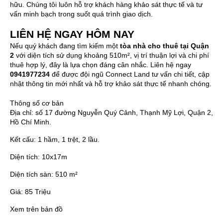
hữu. Chúng tôi luôn hỗ trợ khách hàng khảo sát thực tế và tư
vấn minh bạch trong suốt quá trình giao dịch.
LIÊN HỆ NGAY HÔM NAY
Nếu quý khách đang tìm kiếm một
tòa nhà cho thuê tại Quận
2
với diện tích sử dụng khoảng 510m², vị trí thuận lợi và chi phí
thuê hợp lý, đây là lựa chọn đáng cân nhắc. Liên hệ ngay
0941977234
để được đội ngũ Connect Land tư vấn chi tiết, cập
nhật thông tin mới nhất và hỗ trợ khảo sát thực tế nhanh chóng.
Thông số cơ bản
Địa chỉ:
số 17 đường Nguyễn Quý Cảnh, Thạnh Mỹ Lợi, Quận 2,
Hồ Chí Minh.
Kết cấu:
1 hầm, 1 trệt, 2 lầu.
Diện tích:
10x17m
Diện tích sàn:
510 m²
Giá:
85 Triệu
Xem trên bản đồ