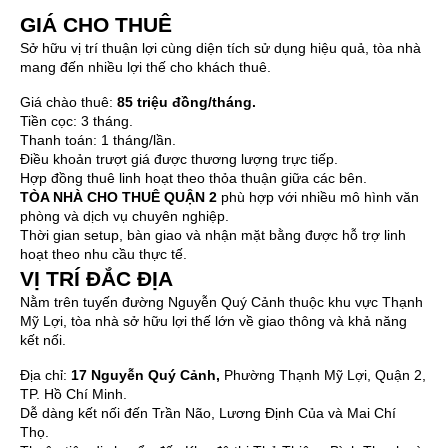
GIÁ CHO THUÊ
Sở hữu vị trí thuận lợi cùng diện tích sử dụng hiệu quả, tòa nhà
mang đến nhiều lợi thế cho khách thuê.
Giá chào thuê:
85 triệu đồng/tháng.
Tiền cọc: 3 tháng.
Thanh toán: 1 tháng/lần.
Điều khoản trượt giá được thương lượng trực tiếp.
Hợp đồng thuê linh hoạt theo thỏa thuận giữa các bên.
TÒA NHÀ CHO THUÊ QUẬN 2
phù hợp với nhiều mô hình văn
phòng và dịch vụ chuyên nghiệp.
Thời gian setup, bàn giao và nhận mặt bằng được hỗ trợ linh
hoạt theo nhu cầu thực tế.
VỊ TRÍ ĐẮC ĐỊA
Nằm trên tuyến đường Nguyễn Quý Cảnh thuộc khu vực Thạnh
Mỹ Lợi, tòa nhà sở hữu lợi thế lớn về giao thông và khả năng
kết nối.
Địa chỉ:
17 Nguyễn Quý Cảnh
,
Phường Thạnh Mỹ Lợi, Quận 2,
TP. Hồ Chí Minh.
Dễ dàng kết nối đến Trần Não, Lương Định Của và Mai Chí
Thọ.