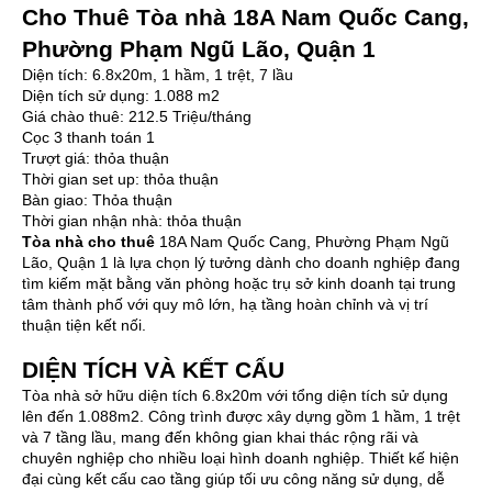
Cho Thuê Tòa nhà 18A Nam Quốc Cang,
Phường Phạm Ngũ Lão, Quận 1
Diện tích: 6.8x20m, 1 hầm, 1 trệt, 7 lầu
Diện tích sử dụng: 1.088 m2
Giá chào thuê: 212.5 Triệu/tháng
Cọc 3 thanh toán 1
Trượt giá: thỏa thuận
Thời gian set up: thỏa thuận
Bàn giao: Thỏa thuận
Thời gian nhận nhà: thỏa thuận
Tòa nhà cho thuê
18A Nam Quốc Cang, Phường Phạm Ngũ
Lão, Quận 1 là lựa chọn lý tưởng dành cho doanh nghiệp đang
tìm kiếm mặt bằng văn phòng hoặc trụ sở kinh doanh tại trung
tâm thành phố với quy mô lớn, hạ tầng hoàn chỉnh và vị trí
thuận tiện kết nối.
DIỆN TÍCH VÀ KẾT CẤU
Tòa nhà sở hữu diện tích 6.8x20m với tổng diện tích sử dụng
lên đến 1.088m2. Công trình được xây dựng gồm 1 hầm, 1 trệt
và 7 tầng lầu, mang đến không gian khai thác rộng rãi và
chuyên nghiệp cho nhiều loại hình doanh nghiệp. Thiết kế hiện
đại cùng kết cấu cao tầng giúp tối ưu công năng sử dụng, dễ