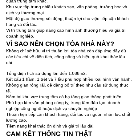
quận trung tâm khác.
Khu vực tập trung nhiều khách sạn, văn phòng, trường học và
dịch vụ thương mại.
Mật độ giao thương sôi động, thuận lợi cho việc tiếp cận khách
hàng và đối tác.
Vị trí trung tâm giúp nâng cao hình ảnh thương hiệu và giá trị
doanh nghiệp.
VÌ SAO NÊN CHỌN TÒA NHÀ NÀY?
Không chỉ sở hữu vị trí thuận lợi, tòa nhà còn đáp ứng đầy đủ
các tiêu chí về diện tích, công năng và hiệu quả khai thác lâu
dài.
Tổng diện tích sử dụng lên đến 1.088m2.
Kết cấu 1 hầm, 1 trệt và 7 lầu phù hợp nhiều loại hình vận hành.
Không gian rộng rãi, dễ dàng bố trí theo nhu cầu sử dụng thực
tế.
Nằm tại khu vực trung tâm có hạ tầng giao thông phát triển.
Phù hợp làm văn phòng công ty, trung tâm đào tạo, doanh
nghiệp công nghệ hoặc dịch vụ chuyên nghiệp.
Thuận tiện tiếp cận khách hàng, đối tác và nguồn nhân lực chất
lượng cao.
Tiềm năng khai thác ổn định và giá trị lâu dài.
CAM KẾT THÔNG TIN THẬT