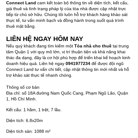
Connect Land
cam kết toàn bộ thông tin về diện tích, kết cấu,
giá thuê và tình trạng pháp lý của tòa nhà được cập nhật trực
tiếp từ chủ sở hữu. Chúng tôi luôn hỗ trợ khách hàng khảo sát
thực tế, tư vấn minh bạch và đồng hành trong suốt quá trình
thuê mặt bằng.
LIÊN HỆ NGAY HÔM NAY
Nếu quý khách đang tìm kiếm một
Tòa nhà cho thuê
tại trung
tâm Quận 1 với quy mô lớn, vị trí thuận tiện và khả năng khai
thác đa dạng, đây là cơ hội phù hợp để triển khai kế hoạch kinh
doanh hiệu quả. Liên hệ ngay
0941977234
để được đội ngũ
Connect Land tư vấn chi tiết, cập nhật thông tin mới nhất và hỗ
trợ khảo sát thực tế nhanh chóng.
Thông số cơ bản
Địa chỉ:
số 18A đường Nam Quốc Cang, Phạm Ngũ Lão, Quận
1, Hồ Chí Minh.
Kết cấu:
1 hầm, 1 trệt, 7 lầu.
Diện tích:
6.8x20m
Diện tích sàn:
1088 m²