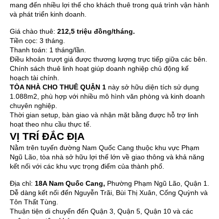
mang đến nhiều lợi thế cho khách thuê trong quá trình vận hành
và phát triển kinh doanh.
Giá chào thuê:
212,5 triệu đồng/tháng.
Tiền cọc: 3 tháng.
Thanh toán: 1 tháng/lần.
Điều khoản trượt giá được thương lượng trực tiếp giữa các bên.
Chính sách thuê linh hoạt giúp doanh nghiệp chủ động kế
hoạch tài chính.
TÒA NHÀ CHO THUÊ QUẬN 1
này sở hữu diện tích sử dụng
1.088m2, phù hợp với nhiều mô hình văn phòng và kinh doanh
chuyên nghiệp.
Thời gian setup, bàn giao và nhận mặt bằng được hỗ trợ linh
hoạt theo nhu cầu thực tế.
VỊ TRÍ ĐẮC ĐỊA
Nằm trên tuyến đường Nam Quốc Cang thuộc khu vực Phạm
Ngũ Lão, tòa nhà sở hữu lợi thế lớn về giao thông và khả năng
kết nối với các khu vực trọng điểm của thành phố.
Địa chỉ:
18A Nam Quốc Cang
,
Phường Phạm Ngũ Lão, Quận 1.
Dễ dàng kết nối đến Nguyễn Trãi, Bùi Thị Xuân, Cống Quỳnh và
Tôn Thất Tùng.
Thuận tiện di chuyển đến Quận 3, Quận 5, Quận 10 và các