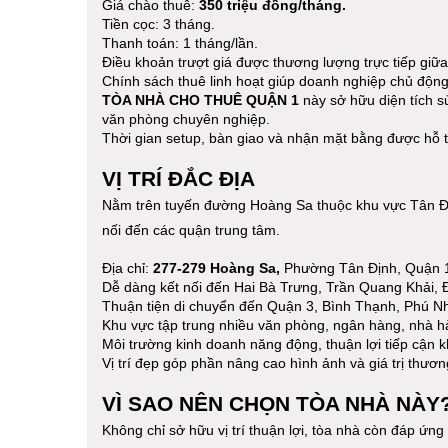
Giá chào thuê:
350 triệu đồng/tháng.
Tiền cọc: 3 tháng.
Thanh toán: 1 tháng/lần.
Điều khoản trượt giá được thương lượng trực tiếp giữa
Chính sách thuê linh hoạt giúp doanh nghiệp chủ động
TÒA NHÀ CHO THUÊ QUẬN 1
này sở hữu diện tích 
văn phòng chuyên nghiệp.
Thời gian setup, bàn giao và nhận mặt bằng được hỗ tr
VỊ TRÍ ĐẮC ĐỊA
Nằm trên tuyến đường Hoàng Sa thuộc khu vực Tân Địn
nối đến các quận trung tâm.
Địa chỉ
:
277-279 Hoàng Sa,
Phường Tân Định, Quận 
Dễ dàng kết nối đến Hai Bà Trưng, Trần Quang Khải, 
Thuận tiện di chuyển đến Quận 3, Bình Thạnh, Phú 
Khu vực tập trung nhiều văn phòng, ngân hàng, nhà h
Môi trường kinh doanh năng động, thuận lợi tiếp cận k
Vị trí đẹp góp phần nâng cao hình ảnh và giá trị thươ
VÌ SAO NÊN CHỌN TÒA NHÀ NÀY
Không chỉ sở hữu vị trí thuận lợi, tòa nhà còn đáp ứng