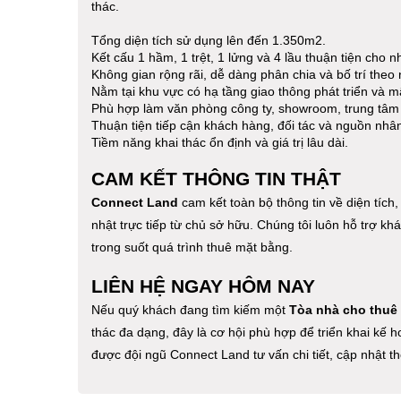
thác.
Tổng diện tích sử dụng lên đến 1.350m2.
Kết cấu 1 hầm, 1 trệt, 1 lửng và 4 lầu thuận tiện cho 
Không gian rộng rãi, dễ dàng phân chia và bố trí theo
Nằm tại khu vực có hạ tầng giao thông phát triển và m
Phù hợp làm văn phòng công ty, showroom, trung tâm 
Thuận tiện tiếp cận khách hàng, đối tác và nguồn nhân
Tiềm năng khai thác ổn định và giá trị lâu dài.
CAM KẾT THÔNG TIN THẬT
Connect Land
cam kết toàn bộ thông tin về diện tích,
nhật trực tiếp từ chủ sở hữu. Chúng tôi luôn hỗ trợ k
trong suốt quá trình thuê mặt bằng.
LIÊN HỆ NGAY HÔM NAY
Nếu quý khách đang tìm kiếm một
Tòa nhà cho thuê
thác đa dạng, đây là cơ hội phù hợp để triển khai kế 
được đội ngũ Connect Land tư vấn chi tiết, cập nhật t