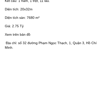
Kết cấu:
1 hầm, 1 trệt, 11 lầu.
Diện tích:
20x32m
Diện tích sàn:
7680 m²
Giá:
2.75 Tỷ
Xem trên bản đồ
Địa chỉ:
số 32 đường Phạm Ngọc Thạch, 1, Quận 3, Hồ Chí
Minh.