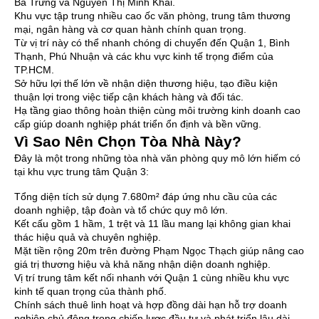
Bà Trưng và Nguyễn Thị Minh Khai.
Khu vực tập trung nhiều cao ốc văn phòng, trung tâm thương
mại, ngân hàng và cơ quan hành chính quan trọng.
Từ vị trí này có thể nhanh chóng di chuyển đến Quận 1, Bình
Thạnh, Phú Nhuận và các khu vực kinh tế trọng điểm của
TP.HCM.
Sở hữu lợi thế lớn về nhận diện thương hiệu, tạo điều kiện
thuận lợi trong việc tiếp cận khách hàng và đối tác.
Hạ tầng giao thông hoàn thiện cùng môi trường kinh doanh cao
cấp giúp doanh nghiệp phát triển ổn định và bền vững.
Vì Sao Nên Chọn Tòa Nhà Này?
Đây là một trong những tòa nhà văn phòng quy mô lớn hiếm có
tại khu vực trung tâm Quận 3:
Tổng diện tích sử dụng 7.680m² đáp ứng nhu cầu của các
doanh nghiệp, tập đoàn và tổ chức quy mô lớn.
Kết cấu gồm 1 hầm, 1 trệt và 11 lầu mang lại không gian khai
thác hiệu quả và chuyên nghiệp.
Mặt tiền rộng 20m trên đường Phạm Ngọc Thạch giúp nâng cao
giá trị thương hiệu và khả năng nhận diện doanh nghiệp.
Vị trí trung tâm kết nối nhanh với Quận 1 cùng nhiều khu vực
kinh tế quan trọng của thành phố.
Chính sách thuê linh hoạt và hợp đồng dài hạn hỗ trợ doanh
nghiệp chủ động trong chiến lược đầu tư và phát triển lâu dài.