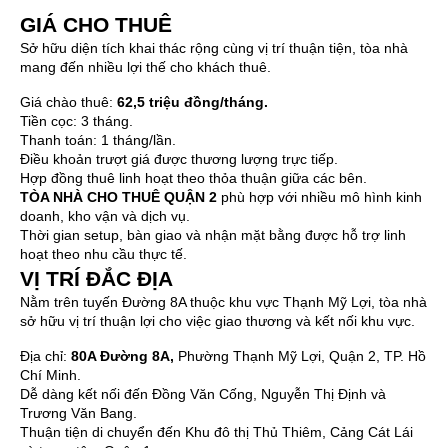
GIÁ CHO THUÊ
Sở hữu diện tích khai thác rộng cùng vị trí thuận tiện, tòa nhà
mang đến nhiều lợi thế cho khách thuê.
Giá chào thuê:
62,5 triệu đồng/tháng.
Tiền cọc: 3 tháng.
Thanh toán: 1 tháng/lần.
Điều khoản trượt giá được thương lượng trực tiếp.
Hợp đồng thuê linh hoạt theo thỏa thuận giữa các bên.
TÒA NHÀ CHO THUÊ QUẬN 2
phù hợp với nhiều mô hình kinh
doanh, kho vận và dịch vụ.
Thời gian setup, bàn giao và nhận mặt bằng được hỗ trợ linh
hoạt theo nhu cầu thực tế.
VỊ TRÍ ĐẮC ĐỊA
Nằm trên tuyến Đường 8A thuộc khu vực Thạnh Mỹ Lợi, tòa nhà
sở hữu vị trí thuận lợi cho việc giao thương và kết nối khu vực.
Địa chỉ:
80A Đường 8A,
Phường Thạnh Mỹ Lợi, Quận 2, TP. Hồ
Chí Minh.
Dễ dàng kết nối đến Đồng Văn Cống, Nguyễn Thị Định và
Trương Văn Bang.
Thuận tiện di chuyển đến Khu đô thị Thủ Thiêm, Cảng Cát Lái