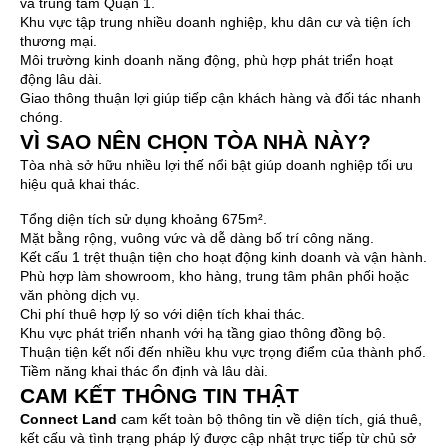
và trung tâm Quận 1.
Khu vực tập trung nhiều doanh nghiệp, khu dân cư và tiện ích
thương mại.
Môi trường kinh doanh năng động, phù hợp phát triển hoạt
động lâu dài.
Giao thông thuận lợi giúp tiếp cận khách hàng và đối tác nhanh
chóng.
VÌ SAO NÊN CHỌN TÒA NHÀ NÀY?
Tòa nhà sở hữu nhiều lợi thế nổi bật giúp doanh nghiệp tối ưu
hiệu quả khai thác.
Tổng diện tích sử dụng khoảng 675m².
Mặt bằng rộng, vuông vức và dễ dàng bố trí công năng.
Kết cấu 1 trệt thuận tiện cho hoạt động kinh doanh và vận hành.
Phù hợp làm showroom, kho hàng, trung tâm phân phối hoặc
văn phòng dịch vụ.
Chi phí thuê hợp lý so với diện tích khai thác.
Khu vực phát triển nhanh với hạ tầng giao thông đồng bộ.
Thuận tiện kết nối đến nhiều khu vực trọng điểm của thành phố.
Tiềm năng khai thác ổn định và lâu dài.
CAM KẾT THÔNG TIN THẬT
Connect Land
cam kết toàn bộ thông tin về diện tích, giá thuê,
kết cấu và tình trạng pháp lý được cập nhật trực tiếp từ chủ sở