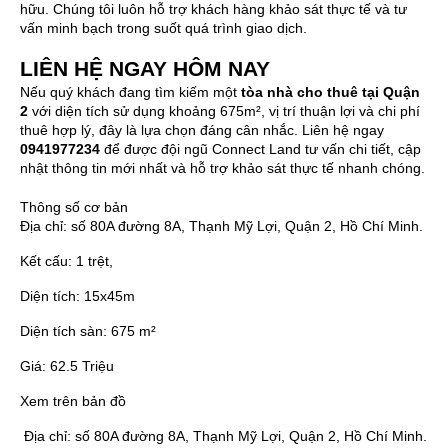
hữu. Chúng tôi luôn hỗ trợ khách hàng khảo sát thực tế và tư
vấn minh bạch trong suốt quá trình giao dịch.
LIÊN HỆ NGAY HÔM NAY
Nếu quý khách đang tìm kiếm một
tòa nhà cho thuê tại Quận
2
với diện tích sử dụng khoảng 675m², vị trí thuận lợi và chi phí
thuê hợp lý, đây là lựa chọn đáng cân nhắc. Liên hệ ngay
0941977234
để được đội ngũ Connect Land tư vấn chi tiết, cập
nhật thông tin mới nhất và hỗ trợ khảo sát thực tế nhanh chóng.
Thông số cơ bản
Địa chỉ:
số 80A đường 8A, Thạnh Mỹ Lợi, Quận 2, Hồ Chí Minh.
Kết cấu:
1 trệt,
Diện tích:
15x45m
Diện tích sàn:
675 m²
Giá:
62.5 Triệu
Xem trên bản đồ
Địa chỉ:
số 80A đường 8A, Thạnh Mỹ Lợi, Quận 2, Hồ Chí Minh.