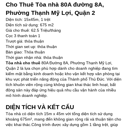
Cho Thuê Tòa nhà 80A đường 8A,
Phường Thạnh Mỹ Lợi, Quận 2
Diện tích: 15x45m, 1 trệt
Diện tích sử dụng: 675 m2
Giá cho thuê: 62.5 Triệu/tháng
Cọc 3 thanh toán 1
Trượt giá: thỏa thuận
Thời gian set up: thỏa thuận
Bàn giao: Thỏa thuận
Thời gian nhận nhà: thỏa thuận
Tòa nhà cho thuê
80A Đường 8A, Phường Thạnh Mỹ Lợi,
Quận 2 là lựa chọn phù hợp dành cho doanh nghiệp đang tìm
kiếm mặt bằng kinh doanh hoặc kho vận kết hợp văn phòng tại
khu vực phát triển năng động của Thành phố Thủ Đức. Với diện
tích khuôn viên rộng cùng không gian khai thác linh hoạt, bất
động sản này đáp ứng hiệu quả nhu cầu vận hành của nhiều
mô hình doanh nghiệp.
DIỆN TÍCH VÀ KẾT CẤU
Tòa nhà có diện tích 15m x 45m với tổng diện tích sử dụng
khoảng 675m², mang đến không gian rộng rãi và thuận tiện cho
việc khai thác.Công trình được xây dựng gồm 1 tầng trệt, giúp