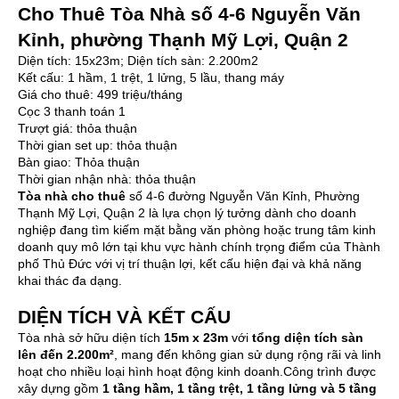
Cho Thuê Tòa Nhà số 4-6 Nguyễn Văn
Kỉnh, phường Thạnh Mỹ Lợi, Quận 2
Diện tích: 15x23m; Diện tích sàn: 2.200m2
Kết cấu: 1 hầm, 1 trệt, 1 lửng, 5 lầu, thang máy
Giá cho thuê: 499 triệu/tháng
Cọc 3 thanh toán 1
Trượt giá: thỏa thuận
Thời gian set up: thỏa thuận
Bàn giao: Thỏa thuận
Thời gian nhận nhà: thỏa thuận
Tòa nhà cho thuê
số 4-6 đường Nguyễn Văn Kỉnh, Phường
Thạnh Mỹ Lợi, Quận 2 là lựa chọn lý tưởng dành cho doanh
nghiệp đang tìm kiếm mặt bằng văn phòng hoặc trung tâm kinh
doanh quy mô lớn tại khu vực hành chính trọng điểm của Thành
phố Thủ Đức với vị trí thuận lợi, kết cấu hiện đại và khả năng
khai thác đa dạng.
DIỆN TÍCH VÀ KẾT CẤU
Tòa nhà sở hữu diện tích
15m x 23m
với
tổng diện tích sàn
lên đến 2.200m²
, mang đến không gian sử dụng rộng rãi và linh
hoạt cho nhiều loại hình hoạt động kinh doanh.Công trình được
xây dựng gồm
1 tầng hầm, 1 tầng trệt, 1 tầng lửng và 5 tầng