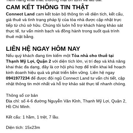
CAM KẾT THÔNG TIN THẬT
Connect Land
cam kết toàn bộ thông tin về diện tích, kết cấu,
giá thuê và tình trạng pháp lý của tòa nhà được cập nhật trực
tiếp từ chủ sở hữu. Chúng tôi luôn hỗ trợ khách hàng khảo sát
thực tế, tư vấn minh bạch và đồng hành trong suốt quá trình
thuê mặt bằng.
LIÊN HỆ NGAY HÔM NAY
Nếu quý khách đang tìm kiếm một
Tòa nhà cho thuê tại
Thạnh Mỹ Lợi, Quận 2
với diện tích lớn, vị trí đẹp và khả năng
khai thác đa dạng, đây là cơ hội phù hợp để triển khai kế hoạch
kinh doanh hiệu quả và phát triển bền vững. Liên hệ ngay
0941977234
để được đội ngũ Connect Land tư vấn chi tiết, cập
nhật thông tin mới nhất và hỗ trợ khảo sát thực tế nhanh chóng.
Thông số cơ bản
Địa chỉ:
số 4-6 đường Nguyễn Văn Kỉnh, Thạnh Mỹ Lợi, Quận 2,
Hồ Chí Minh.
Kết cấu:
1 hầm, 1 trệt, 7 lầu.
Diện tích:
15x23m