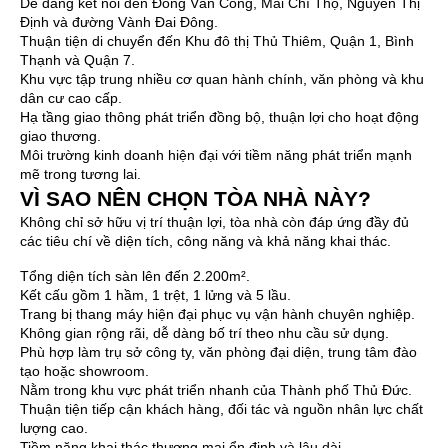
Dễ dàng kết nối đến Đồng Văn Cống, Mai Chí Thọ, Nguyễn Thị
Định và đường Vành Đai Đông.
Thuận tiện di chuyển đến Khu đô thị Thủ Thiêm, Quận 1, Bình
Thạnh và Quận 7.
Khu vực tập trung nhiều cơ quan hành chính, văn phòng và khu
dân cư cao cấp.
Hạ tầng giao thông phát triển đồng bộ, thuận lợi cho hoạt động
giao thương.
Môi trường kinh doanh hiện đại với tiềm năng phát triển mạnh
mẽ trong tương lai.
VÌ SAO NÊN CHỌN TÒA NHÀ NÀY?
Không chỉ sở hữu vị trí thuận lợi, tòa nhà còn đáp ứng đầy đủ
các tiêu chí về diện tích, công năng và khả năng khai thác.
Tổng diện tích sàn lên đến 2.200m².
Kết cấu gồm 1 hầm, 1 trệt, 1 lửng và 5 lầu.
Trang bị thang máy hiện đại phục vụ vận hành chuyên nghiệp.
Không gian rộng rãi, dễ dàng bố trí theo nhu cầu sử dụng.
Phù hợp làm trụ sở công ty, văn phòng đại diện, trung tâm đào
tạo hoặc showroom.
Nằm trong khu vực phát triển nhanh của Thành phố Thủ Đức.
Thuận tiện tiếp cận khách hàng, đối tác và nguồn nhân lực chất
lượng cao.
Tiềm năng khai thác thương mại ổn định và lâu dài.