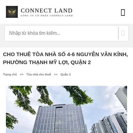
CONNECT LAND
CÔNG TY CỔ PHẦN CONNECT LAND
CHO THUÊ TÒA NHÀ SỐ 4-6 NGUYỄN VĂN KỈNH,
PHƯỜNG THẠNH MỸ LỢI, QUẬN 2
Trang chủ
>>
Tòa nhà cho thuê
>>
Quận 2