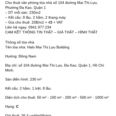
Cho thuê văn phòng tòa nhà số 104 đường Mai Thị Lựu,
Phường Đa Kao, Quận 1
– DT mỗi sàn: 230m2
– Kết cấu: 8 lầu, 2 hầm, 2 thang máy
– Gía cho thuê: 20$/m2 + 4$ + VAT
Liên hệ ngay: 0941.977.234
CAM KẾT THÔNG TIN THẬT – GIÁ THẬT – HÌNH THẬT
Thông số tòa nhà
Tên tòa nhà:
Halo Mai Thị Lựu Building
Hướng:
Đông Nam
Địa chỉ:
số 104 đường Mai Thị Lựu, Đa Kao, Quận 1, Hồ Chí
Minh.
Sàn điển hình:
230 m²
Kết cấu:
2 hầm, 1 trệt, 8 lầu.
Diện tích cho thuê:
50 m² - 100 m² - 200 m² - 500 m² - 1000 m²
Hạng:
C
Giá thuê:
26.4 usd/m²/tháng