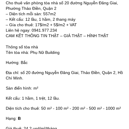
Cho thuê văn phòng tòa nhà số 20 đường Nguyễn Đăng Giai,
Phường Thảo Điền, Quận 2
– Diện tích mỗi sàn: 557m2
– Kết cấu: 12 lầu, 1 hầm, 2 thang máy
– Gía cho thuê: 17$/m2 + 5$/m2 + VAT
Liên hệ ngay: 0941.977.234
CAM KẾT THÔNG TIN THẬT – GIÁ THẬT – HÌNH THẬT
Thông số tòa nhà
Tên tòa nhà:
Phụ Nữ Building
Hướng:
Bắc
Địa chỉ:
số 20 đường Nguyễn Đăng Giai, Thảo Điền, Quận 2, Hồ
Chí Minh.
Sàn điển hình:
m²
Kết cấu:
1 hầm, 1 trệt, 12 lầu.
Diện tích cho thuê:
50 m² - 100 m² - 200 m² - 500 m² - 1000 m²
Hạng:
B
Giá thuê:
24.2 usd/m²/tháng