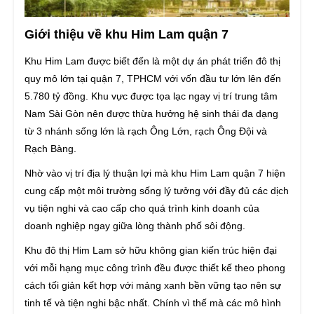
Giới thiệu về khu Him Lam quận 7
Khu Him Lam được biết đến là một dự án phát triển đô thị
quy mô lớn tại quận 7, TPHCM với vốn đầu tư lớn lên đến
5.780 tỷ đồng. Khu vực được tọa lạc ngay vị trí trung tâm
Nam Sài Gòn nên được thừa hưởng hệ sinh thái đa dạng
từ 3 nhánh sống lớn là rạch Ông Lớn, rạch Ông Đội và
Rạch Bàng.
Nhờ vào vị trí địa lý thuận lợi mà khu Him Lam quận 7 hiện
cung cấp một môi trường sống lý tưởng với đầy đủ các dịch
vụ tiện nghi và cao cấp cho quá trình kinh doanh của
doanh nghiệp ngay giữa lòng thành phố sôi động.
Khu đô thị Him Lam sở hữu không gian kiến trúc hiện đại
với mỗi hạng mục công trình đều được thiết kế theo phong
cách tối giản kết hợp với mảng xanh bền vững tạo nên sự
tinh tế và tiện nghi bậc nhất. Chính vì thế mà các mô hình