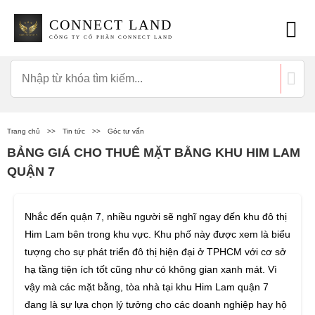
CONNECT LAND
CÔNG TY CỔ PHẦN CONNECT LAND
Trang chủ
>>
Tin tức
>>
Góc tư vấn
BẢNG GIÁ CHO THUÊ MẶT BẰNG KHU HIM LAM
QUẬN 7
Nhắc đến quận 7, nhiều người sẽ nghĩ ngay đến khu đô thị
Him Lam bên trong khu vực. Khu phố này được xem là biểu
tượng cho sự phát triển đô thị hiện đại ở TPHCM với cơ sở
hạ tầng tiện ích tốt cũng như có không gian xanh mát. Vì
vậy mà các mặt bằng, tòa nhà tại khu Him Lam quận 7
đang là sự lựa chọn lý tưởng cho các doanh nghiệp hay hộ