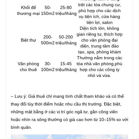
trệt các tòa chung cư,
Khối đế
50-
25-80
phù hợp cho các dịch
thương mại
150m2
triệu/tháng
vụ tiện ích, cửa hàng
tiện lợi, salon
Diện tích lớn, không
gian riêng tư, thích hợp
200-
50-200
Biệt thự
cho văn phòng đại
500m2
triệu/tháng
diện, trung tâm đào
tạo, spa, phòng khám
Thường nằm trong các
Văn phòng
30-
15-45
tòa nhà văn phòng,phù
cho thuê
100m2
triệu/tháng
hợp cho các công ty
nhỏ và vừa.
– Lưu ý: Giá thuê chỉ mang tính chất tham khảo và có thể
thay đổi tùy thời điểm hoặc nhu cầu thị trường. Đặc biệt,
những mặt bằng ở các vị trí góc ngã tư, gần công viên
hoặc nhìn ra sông thường có giá cao hơn từ 10–15% so với
bình quân.