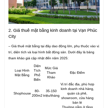
2. Giá thuê mặt bằng kinh doanh tại Vạn Phúc
City
– Giá thuê mặt bằng tại đây dao động lớn, phụ thuộc vào vị
trí, diện tích và loại hình bất động sản. Dưới đây là bảng
tham khảo giá cập nhật đến năm 2025:
Diện
Mức Giá
Loại Hình
Tích
Tham
Đặc Điểm
Mặt Bằng
Phổ
Khảo
Biến
Vị trí đắc địa, phù hợp
kinh doanh nhà hàng,
80-
35-150
Shophouse
quán cà phê,
200m2
triệu/tháng
showroom, cửa hàng
bán lẻ
Thường nằm ở tầng