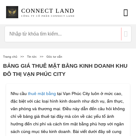
CONNECT LAND
CÔNG TY CỔ PHẦN CONNECT LAND
Trang chủ
>>
Tin tức
>>
Góc tư vấn
BẢNG GIÁ THUÊ MẶT BẰNG KINH DOANH KHU
ĐÔ THỊ VẠN PHÚC CITY
Nhu cầu
thuê mặt bằng
tại Vạn Phúc City luôn ở mức cao,
đặc biệt với các loại hình kinh doanh như dịch vụ, ẩm thực,
văn phòng và thương mại. Điều này dẫn đến câu hỏi không
chỉ về bảng giá thuê tại đây mà còn về các yếu tố ảnh
hưởng đến chi phí và cách tìm mặt bằng phù hợp với ngân
sách cùng mục tiêu kinh doanh. Bài viết dưới đây sẽ cung