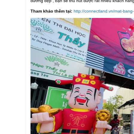
đường đẹp , bạn sẽ thu hút được rất nhiều khách hà
Tham khảo thêm tại:
http://connectland.vn/mat-bang