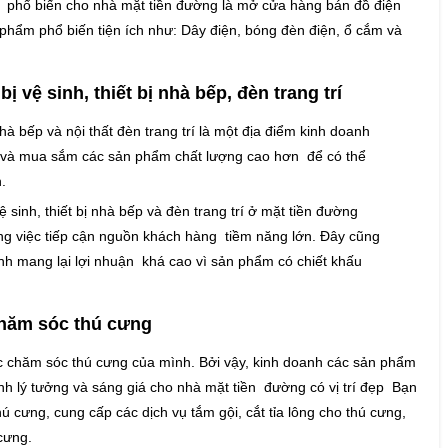
 phổ biến cho nhà mặt tiền đường là mở cửa hàng bán đồ điện
hẩm phổ biến tiện ích như: Dây điện, bóng đèn điện, ổ cắm và
vệ sinh, thiết bị nhà bếp, đèn trang trí
 nhà bếp và nội thất đèn trang trí là một địa điểm kinh doanh
u và mua sắm các sản phẩm chất lượng cao hơn để có thể
.
inh, thiết bị nhà bếp và đèn trang trí ở mặt tiền đường
rong việc tiếp cận nguồn khách hàng tiềm năng lớn. Đây cũng
h mang lại lợi nhuận khá cao vì sản phẩm có chiết khấu
chăm sóc thú cưng
c chăm sóc thú cưng của mình. Bởi vậy, kinh doanh các sản phẩm
nh lý tưởng và sáng giá cho nhà mặt tiền đường có vị trí đẹp Bạn
 cưng, cung cấp các dịch vụ tắm gội, cắt tỉa lông cho thú cưng,
cưng.