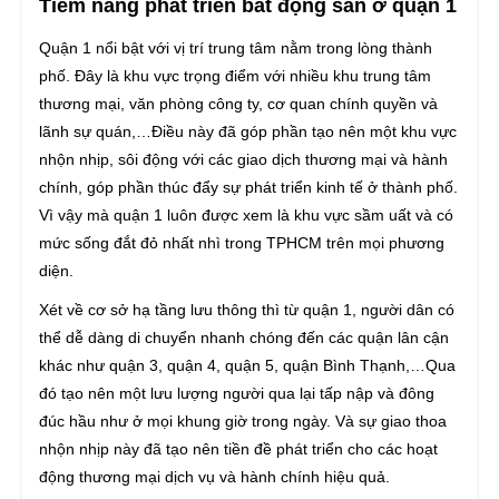
Tiềm năng phát triển bất động sản ở quận 1
Quận 1 nổi bật với vị trí trung tâm nằm trong lòng thành
phố. Đây là khu vực trọng điểm với nhiều khu trung tâm
thương mại, văn phòng công ty, cơ quan chính quyền và
lãnh sự quán,…Điều này đã góp phần tạo nên một khu vực
nhộn nhịp, sôi động với các giao dịch thương mại và hành
chính, góp phần thúc đẩy sự phát triển kinh tế ở thành phố.
Vì vậy mà quận 1 luôn được xem là khu vực sầm uất và có
mức sống đắt đỏ nhất nhì trong TPHCM trên mọi phương
diện.
Xét về cơ sở hạ tầng lưu thông thì từ quận 1, người dân có
thể dễ dàng di chuyển nhanh chóng đến các quận lân cận
khác như quận 3, quận 4, quận 5, quận Bình Thạnh,…Qua
đó tạo nên một lưu lượng người qua lại tấp nập và đông
đúc hầu như ở mọi khung giờ trong ngày. Và sự giao thoa
nhộn nhịp này đã tạo nên tiền đề phát triển cho các hoạt
động thương mại dịch vụ và hành chính hiệu quả.