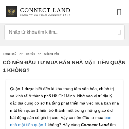
CONNECT LAND
CÔNG TY CỔ PHẦN CONNECT LAND
Trang chủ
>>
Tin tức
>>
Góc tư vấn
CÓ NÊN ĐẦU TƯ MUA BÁN NHÀ MẶT TIỀN QUẬN
1 KHÔNG?
Quận 1 được biết đến là khu trung tâm văn hóa, chính trị
và kinh tế ở thành phố Hồ Chí Minh. Nhờ vào vị trí địa lý
đắc địa cùng cơ sở hạ tầng phát triển mà việc mua bán nhà
mặt tiền quận 1 hiện trở thành một trong những giao dịch
bất động sản có giá trị cao. Vậy có nên đầu tư mua
bán
nhà mặt tiền quận 1
không? Hãy cùng
Connect Land
tìm