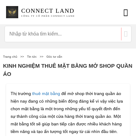
CONNECT LAND
CÔNG TY CỔ PHẦN CONNECT LAND
Trang chủ
>>
Tin tức
>>
Góc tư vấn
KINH NGHIỆM THUÊ MẶT BẰNG MỞ SHOP QUẦN
ÁO
Thị trường
thuê mặt bằng
để mở shop thời trang quần áo
hiện nay đang có những biến động đáng kể vì vậy việc lựa
chọn mặt bằng là một trong những yếu tố quyết định đến
sự thành công của một cửa hàng thời trang quần áo. Một
mặt bằng tốt sẽ giúp bạn tiếp cận được nhiều khách hàng
tiềm năng và tạo ấn tượng tốt ngay từ cái nhìn đầu tiên.