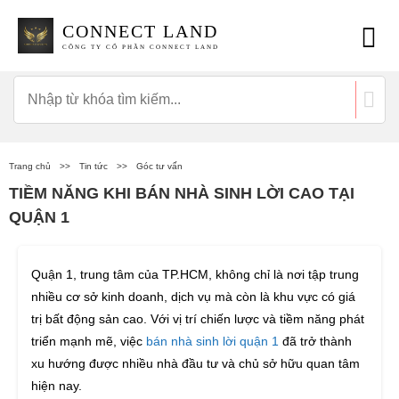
CONNECT LAND
CÔNG TY CỔ PHẦN CONNECT LAND
Trang chủ
>>
Tin tức
>>
Góc tư vấn
TIỀM NĂNG KHI BÁN NHÀ SINH LỜI CAO TẠI
QUẬN 1
Quận 1, trung tâm của TP.HCM, không chỉ là nơi tập trung
nhiều cơ sở kinh doanh, dịch vụ mà còn là khu vực có giá
trị bất động sản cao. Với vị trí chiến lược và tiềm năng phát
triển mạnh mẽ, việc
bán nhà sinh lời quận 1
đã trở thành
xu hướng được nhiều nhà đầu tư và chủ sở hữu quan tâm
hiện nay.