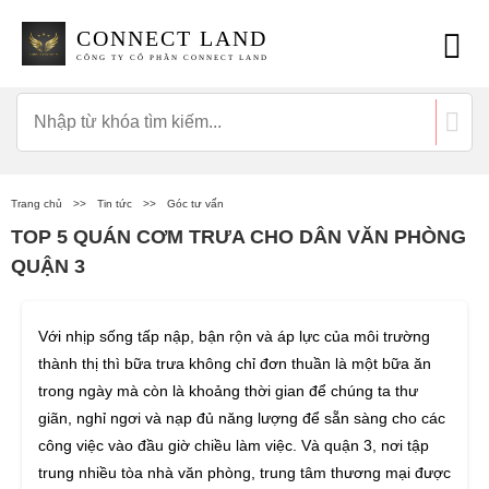
CONNECT LAND
CÔNG TY CỔ PHẦN CONNECT LAND
Trang chủ
>>
Tin tức
>>
Góc tư vấn
TOP 5 QUÁN CƠM TRƯA CHO DÂN VĂN PHÒNG
QUẬN 3
Với nhịp sống tấp nập, bận rộn và áp lực của môi trường
thành thị thì bữa trưa không chỉ đơn thuần là một bữa ăn
trong ngày mà còn là khoảng thời gian để chúng ta thư
giãn, nghỉ ngơi và nạp đủ năng lượng để sẵn sàng cho các
công việc vào đầu giờ chiều làm việc. Và quận 3, nơi tập
trung nhiều tòa nhà văn phòng, trung tâm thương mại được