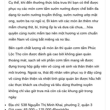
Cụ thể, khi đến thưởng thức bữa trưa thì bạn có thể được
phục vụ các món cơm tấm sườn nướng được chế biến đa
dạng từ sườn nướng truyền thống, sườn nướng ướp mật
ong, sườn ba rọi ngũ vị. Đi kèm với các món ăn thêm như
mắm chưng thịt, bì, trứng ốp la và dưa cải chua,…hòa
quyện cùng nước mắm tạo nên một hương vị cơm chuẩn
miền Nam vô cùng bắt miệng và no lâu.
Bên cạnh chất lượng về món ăn thì quán cơm tấm Phúc
Lộc Thọ còn được đánh giá cao bởi không gian quán
thoáng mát, sạch sẽ với phần cơm tấm mang về được
đựng trong hộp giấy nên vô cùng vệ sinh và thân thiện với
môi trường. Ngoài ra, thái độ nhân viên phục vụ ở đây cũng
vô cùng thân thiện và nhiệt tình giúp quán ăn được hầu hết
các thực khách ưa chuộng và tiêu dùng thường xuyên
không chỉ vào giờ trưa mà còn cả các khung giờ trong
ngày.
Địa chỉ: 538 Nguyễn Thị Minh Khai, phường 2, quận 3
Giá cơm: 65.000 – 125.000 đồng/phần