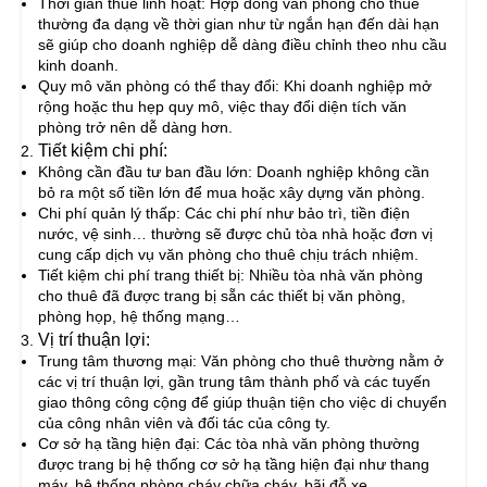
Thời gian thuê linh hoạt: Hợp đồng văn phòng cho thuê
thường đa dạng về thời gian như từ ngắn hạn đến dài hạn
sẽ giúp cho doanh nghiệp dễ dàng điều chỉnh theo nhu cầu
kinh doanh.
Quy mô văn phòng có thể thay đổi: Khi doanh nghiệp mở
rộng hoặc thu hẹp quy mô, việc thay đổi diện tích văn
phòng trở nên dễ dàng hơn.
Tiết kiệm chi phí:
Không cần đầu tư ban đầu lớn: Doanh nghiệp không cần
bỏ ra một số tiền lớn để mua hoặc xây dựng văn phòng.
Chi phí quản lý thấp: Các chi phí như bảo trì, tiền điện
nước, vệ sinh… thường sẽ được chủ tòa nhà hoặc đơn vị
cung cấp dịch vụ văn phòng cho thuê chịu trách nhiệm.
Tiết kiệm chi phí trang thiết bị: Nhiều tòa nhà văn phòng
cho thuê đã được trang bị sẵn các thiết bị văn phòng,
phòng họp, hệ thống mạng…
Vị trí thuận lợi:
Trung tâm thương mại: Văn phòng cho thuê thường nằm ở
các vị trí thuận lợi, gần trung tâm thành phố và các tuyến
giao thông công cộng để giúp thuận tiện cho việc di chuyển
của công nhân viên và đối tác của công ty.
Cơ sở hạ tầng hiện đại: Các tòa nhà văn phòng thường
được trang bị hệ thống cơ sở hạ tầng hiện đại như thang
máy, hệ thống phòng cháy chữa cháy, bãi đỗ xe…