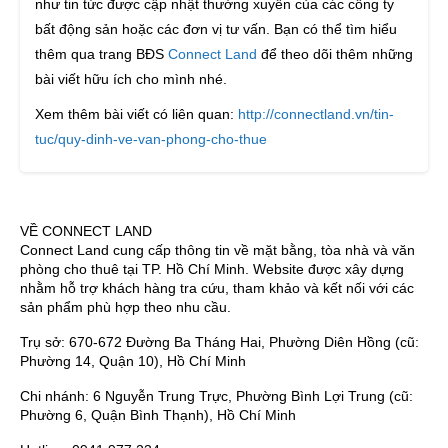
như tin tức được cập nhật thường xuyên của các công ty
bất động sản hoặc các đơn vị tư vấn. Bạn có thể tìm hiểu
thêm qua trang BĐS
Connect Land
để theo dõi thêm những
bài viết hữu ích cho mình nhé.
Xem thêm bài viết có liên quan:
http://connectland.vn/tin-
tuc/quy-dinh-ve-van-phong-cho-thue
VỀ CONNECT LAND
Connect Land cung cấp thông tin về mặt bằng, tòa nhà và văn
phòng cho thuê tại TP. Hồ Chí Minh. Website được xây dựng
nhằm hỗ trợ khách hàng tra cứu, tham khảo và kết nối với các
sản phẩm phù hợp theo nhu cầu.
Trụ sở: 670-672 Đường Ba Tháng Hai, Phường Diên Hồng (cũ:
Phường 14, Quận 10), Hồ Chí Minh
Chi nhánh: 6 Nguyễn Trung Trực, Phường Bình Lợi Trung (cũ:
Phường 6, Quận Bình Thạnh), Hồ Chí Minh